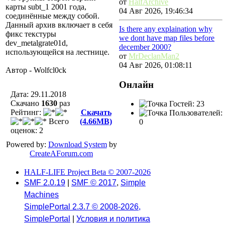
от
HalfArchive
карты subt_1 2001 года,
04 Авг 2026, 19:46:34
соединённые между собой.
Данный архив включает в себя
Is there any explaination why
фикс текстуры
we dont have map files before
dev_metalgrate01d,
december 2000?
использующейся на лестнице.
от
MrDeclanMan2
04 Авг 2026, 01:08:11
Автор - Wolfcl0ck
Онлайн
Дата: 29.11.2018
Скачано
1630
раз
Гостей: 23
Рейтинг:
Скачать
Пользователей:
Всего
(4.66MB)
0
оценок: 2
Powered by:
Download System
by
CreateAForum.com
HALF-LIFE Project Beta © 2007-2026
SMF 2.0.19
|
SMF © 2017
,
Simple
Machines
SimplePortal 2.3.7 © 2008-2026,
SimplePortal
|
Условия и политика