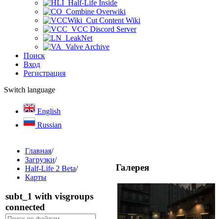
Half-Life Inside
Combine Overwiki
Cut Content Wiki
VCC Discord Server
LeakNet
Valve Archive
Поиск
Вход
Регистрация
Switch language
English
Russian
Главная
/
Загрузки
/
Галерея
Half-Life 2 Beta
/
Карты
subt_1 with visgroups
connected