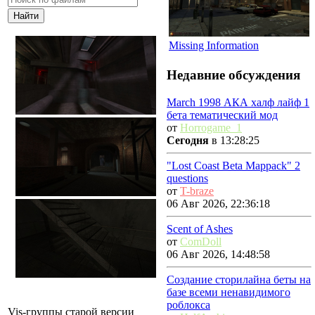
Missing Information
Недавние обсуждения
March 1998 АКА халф лайф 1
бета тематический мод
от
Horrogame_1
Сегодня
в 13:28:25
"Lost Coast Beta Mappack" 2
questions
от
T-braze
06 Авг 2026, 22:36:18
Scent of Ashes
от
ComDoll
06 Авг 2026, 14:48:58
Создание сторилайна беты на
базе всеми ненавидимого
роблокса
Vis-группы старой версии