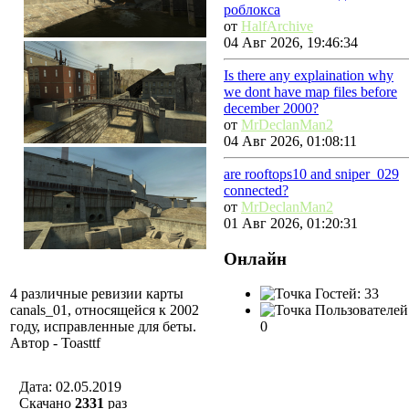
роблокса
от
HalfArchive
04 Авг 2026, 19:46:34
Is there any explaination why
we dont have map files before
december 2000?
от
MrDeclanMan2
04 Авг 2026, 01:08:11
are rooftops10 and sniper_029
connected?
от
MrDeclanMan2
01 Авг 2026, 01:20:31
Онлайн
Гостей: 33
4 различные ревизии карты
Пользователей
canals_01, относящейся к 2002
0
году, исправленные для беты.
Автор - Toasttf
Дата: 02.05.2019
Скачано
2331
раз