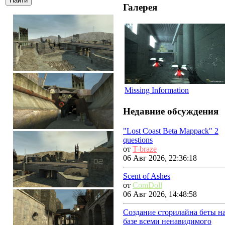
Галерея
Missing Information
Недавние обсуждения
"Lost Coast Beta Mappack" 2
questions
от
T-braze
06 Авг 2026, 22:36:18
Scent of Ashes
от
ComDoll
06 Авг 2026, 14:48:58
Создание сторилайна беты н
базе всеми ненавидимого