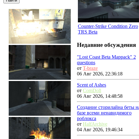
Counter-Strike Condition Zero
TRS Beta
Недавние обсуждения
"Lost Coast Beta Mappack" 2
questions
от
T-braze
06 Авг 2026, 22:36:18
Scent of Ashes
от
ComDoll
06 Авг 2026, 14:48:58
Создание сторилайна беты н
базе всеми ненавидимого
роблокса
от
HalfArchive
04 Авг 2026, 19:46:34