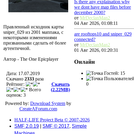
Is there any explaination why
we dont have map files before
december 2000?
от
MrDeclanMan2
04 Авг 2026, 01:08:11
Правленный исходник карты
sniper_029 из 2001 маппака, с
are rooftops10 and sniper_029
некоторыми изменениями
connected?
призванными сделать её более
от
MrDeclanMan2
аутентичной.
01 Авг 2026, 01:20:31
Автор - The One Epicplayer
Онлайн
Гостей: 15
Дата: 17.07.2019
Пользователей
Скачано
2333
разa
0
Рейтинг:
Скачать
Всего
(2.22MB)
оценок: 3
Powered by:
Download System
by
CreateAForum.com
HALF-LIFE Project Beta © 2007-2026
SMF 2.0.19
|
SMF © 2017
,
Simple
Machines