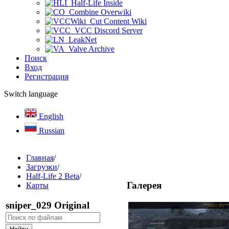
Half-Life Inside
Combine Overwiki
Cut Content Wiki
VCC Discord Server
LeakNet
Valve Archive
Поиск
Вход
Регистрация
Switch language
English
Russian
Главная
/
Загрузки
/
Half-Life 2 Beta
/
Галерея
Карты
sniper_029 Original