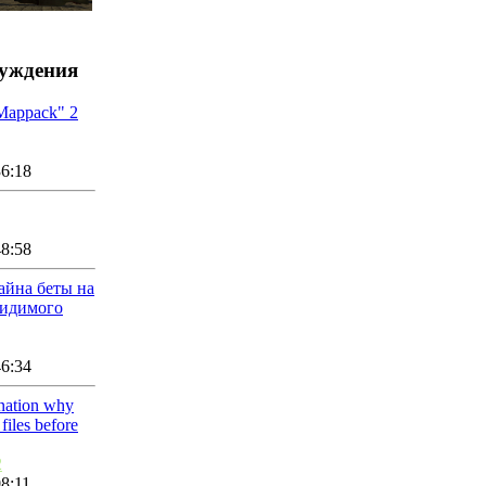
суждения
 Mappack" 2
36:18
48:58
айна беты на
видимого
46:34
ination why
iles before
2
08:11