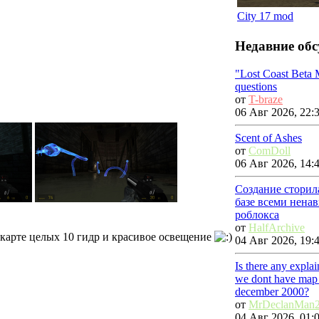
City 17 mod
Недавние об
"Lost Coast Beta
questions
от
T-braze
06 Авг 2026, 22:
Scent of Ashes
от
ComDoll
06 Авг 2026, 14:
Создание сторил
базе всеми нена
роблокса
от
HalfArchive
карте целых 10 гидр и красивое освещение
04 Авг 2026, 19:
Is there any expla
we dont have map f
december 2000?
от
MrDeclanMan
04 Авг 2026, 01: