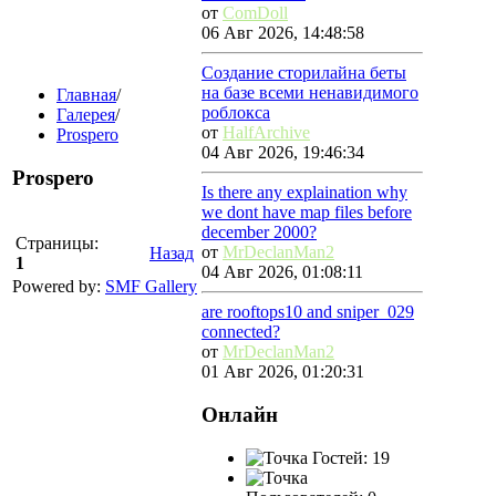
от
ComDoll
06 Авг 2026, 14:48:58
Создание сторилайна беты
на базе всеми ненавидимого
Главная
/
роблокса
Галерея
/
от
HalfArchive
Prospero
04 Авг 2026, 19:46:34
Prospero
Is there any explaination why
we dont have map files before
december 2000?
Страницы:
от
MrDeclanMan2
Назад
1
04 Авг 2026, 01:08:11
Powered by:
SMF Gallery
are rooftops10 and sniper_029
connected?
от
MrDeclanMan2
01 Авг 2026, 01:20:31
Онлайн
Гостей: 19