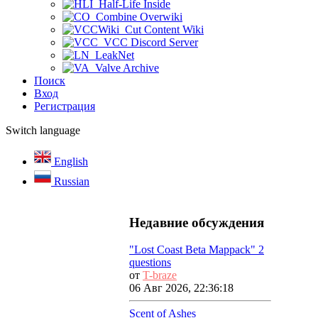
Half-Life Inside
Combine Overwiki
Cut Content Wiki
VCC Discord Server
LeakNet
Valve Archive
Поиск
Вход
Регистрация
Switch language
English
Russian
Недавние обсуждения
"Lost Coast Beta Mappack" 2
questions
от
T-braze
06 Авг 2026, 22:36:18
Scent of Ashes