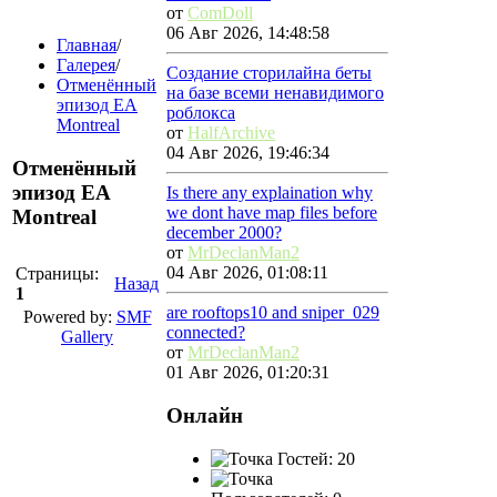
от
ComDoll
06 Авг 2026, 14:48:58
Главная
/
Галерея
/
Создание сторилайна беты
Отменённый
на базе всеми ненавидимого
эпизод EA
роблокса
Montreal
от
HalfArchive
04 Авг 2026, 19:46:34
Отменённый
эпизод EA
Is there any explaination why
we dont have map files before
Montreal
december 2000?
от
MrDeclanMan2
04 Авг 2026, 01:08:11
Страницы:
Назад
1
are rooftops10 and sniper_029
Powered by:
SMF
connected?
Gallery
от
MrDeclanMan2
01 Авг 2026, 01:20:31
Онлайн
Гостей: 20