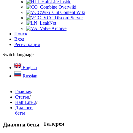
Half-Life Inside
Combine Overwiki
Cut Content Wiki
VCC Discord Server
LeakNet
Valve Archive
Поиск
Вход
Регистрация
Switch language
English
Russian
Главная
/
Статьи
/
Half-Life 2
/
Диалоги
беты
Галерея
Диалоги беты