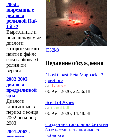
2004 -
вырезанные
диалоги
релизной Haf-
Life 2
Вырезанные и
неиспользуемые
диалоги
которые можно
E32k3
найти в файле
closecaptions.txt
Недавние обсуждения
релизной
версии
"Lost Coast Beta Mappack" 2
2002-2003 -
questions
диалоги
от
T-braze
предрелизной
06 Авг 2026, 22:36:18
эры
Диалоги
Scent of Ashes
записанные в
от
ComDoll
период с конца
06 Авг 2026, 14:48:58
2002 по конец
2003
Создание сторилайна беты на
базе всеми ненавидимого
2001-2002 -
роблокса