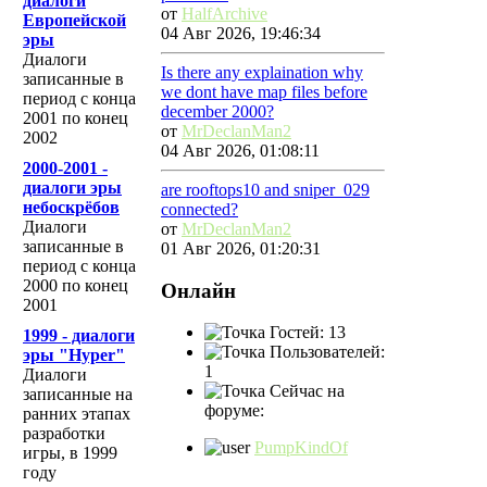
диалоги
от
HalfArchive
Европейской
04 Авг 2026, 19:46:34
эры
Диалоги
Is there any explaination why
записанные в
we dont have map files before
период с конца
december 2000?
2001 по конец
от
MrDeclanMan2
2002
04 Авг 2026, 01:08:11
2000-2001 -
диалоги эры
are rooftops10 and sniper_029
небоскрёбов
connected?
Диалоги
от
MrDeclanMan2
записанные в
01 Авг 2026, 01:20:31
период с конца
2000 по конец
Онлайн
2001
Гостей: 13
1999 - диалоги
Пользователей:
эры "Hyper"
1
Диалоги
Сейчас на
записанные на
форуме:
ранних этапах
разработки
PumpKindOf
игры, в 1999
году