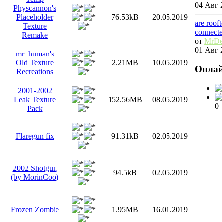
04 Авг 
Physcannon's
Placeholder
76.53kB
20.05.2019
are roof
Texture
connect
Remake
от
MrDe
01 Авг 
mr_human's
Old Texture
2.21MB
10.05.2019
Онла
Recreations
2001-2002
Leak Texture
152.56MB
08.05.2019
0
Pack
Flaregun fix
91.31kB
02.05.2019
2002 Shotgun
94.5kB
02.05.2019
(by MorinCoo)
Frozen Zombie
1.95MB
16.01.2019