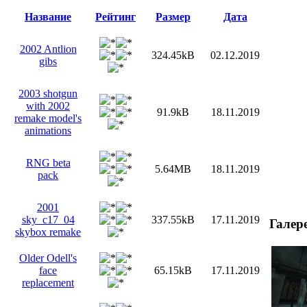
Название
Рейтинг
Размер
Дата
2002 Antlion
324.45kB
02.12.2019
gibs
2003 shotgun
with 2002
91.9kB
18.11.2019
remake model's
animations
RNG beta
5.64MB
18.11.2019
pack
2001
sky_c17_04
337.55kB
17.11.2019
Галер
skybox remake
Older Odell's
face
65.15kB
17.11.2019
replacement