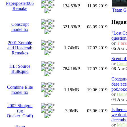
Paperposter005
134.53kB
11.09.2019
Remake
Team G
Недав
Conscript
321.83kB
08.09.2019
model fix
"Lost C
question
2001 Zombie
от
T-bra
and Headcrab
1.74MB
17.07.2019
06 Авг 
Remakes
Scent of
от
ComD
HL: Source
06 Авг 
784.16kB
17.07.2019
Bullsquid
Создани
базе вс
Combine Elite
роблокс
1.18MB
19.06.2019
model fix
от
HalfA
04 Авг 
2002 Shotgun
Is there
(by
3.9MB
05.06.2019
we dont 
Quaker_Craft)
decembe
от
MrDe
Temp