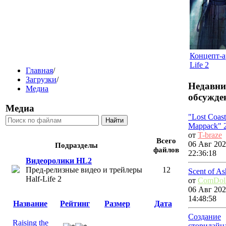
Концепт-а
Life 2
Главная
/
Загрузки
/
Недавни
Медиа
обсужде
Медиа
"Lost Coast
Mappack" 2
от
T-braze
Всего
06 Авг 202
Подразделы
файлов
22:36:18
Видеоролики HL2
Пред-релизные видео и трейлеры
12
Scent of As
Half-Life 2
от
ComDol
06 Авг 202
14:48:58
Название
Рейтинг
Размер
Дата
Создание
Raising the
сторилайн