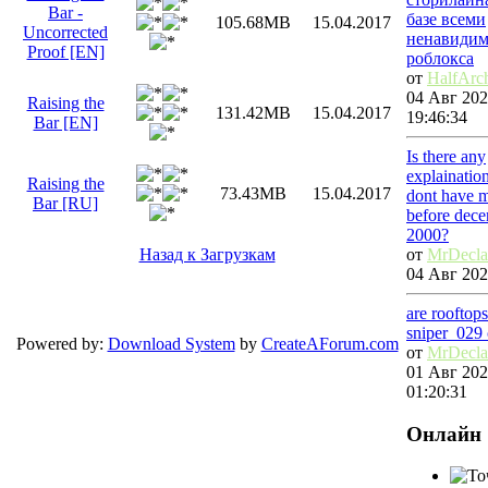
Bar -
базе всеми
105.68MB
15.04.2017
Uncorrected
ненавидим
Proof [EN]
роблокса
от
HalfArc
04 Авг 202
Raising the
131.42MB
15.04.2017
19:46:34
Bar [EN]
Is there any
explainati
Raising the
73.43MB
15.04.2017
dont have m
Bar [RU]
before dec
2000?
от
MrDecl
Назад к Загрузкам
04 Авг 202
are rooftop
sniper_029
Powered by:
Download System
by
CreateAForum.com
от
MrDecl
01 Авг 202
01:20:31
Онлайн