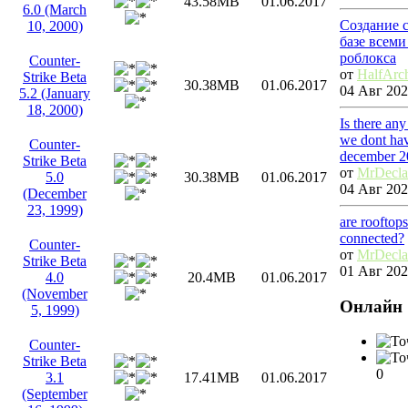
43.58MB
01.06.2017
6.0 (March
Создание 
10, 2000)
базе всем
роблокса
Counter-
от
HalfArc
Strike Beta
30.38MB
01.06.2017
04 Авг 202
5.2 (January
18, 2000)
Is there an
we dont hav
Counter-
december 2
Strike Beta
от
MrDecl
5.0
30.38MB
01.06.2017
04 Авг 202
(December
23, 1999)
are rooftop
connected?
Counter-
от
MrDecl
Strike Beta
01 Авг 202
4.0
20.4MB
01.06.2017
(November
Онлайн
5, 1999)
Counter-
Strike Beta
0
3.1
17.41MB
01.06.2017
(September