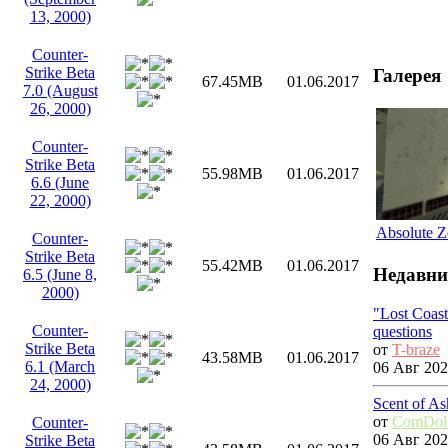
13, 2000)
Counter-
Strike Beta
Галерея
67.45MB
01.06.2017
7.0 (August
26, 2000)
Counter-
Strike Beta
55.98MB
01.06.2017
6.6 (June
22, 2000)
Absolute Z
Counter-
Strike Beta
55.42MB
01.06.2017
Недавни
6.5 (June 8,
2000)
"Lost Coas
Counter-
questions
Strike Beta
от
T-braze
43.58MB
01.06.2017
6.1 (March
06 Авг 202
24, 2000)
Scent of As
от
ComDol
Counter-
06 Авг 202
Strike Beta