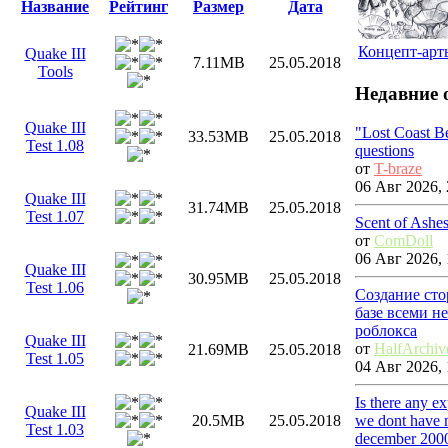
Название
Рейтинг
Размер
Дата
Концепт-арты
Quake III
7.11MB
25.05.2018
Tools
Недавние 
Quake III
"Lost Coast B
33.53MB
25.05.2018
Test 1.08
questions
от
T-braze
06 Авг 2026, 
Quake III
31.74MB
25.05.2018
Test 1.07
Scent of Ashe
от
ComDoll
06 Авг 2026, 
Quake III
30.95MB
25.05.2018
Test 1.06
Создание сто
базе всеми н
роблокса
Quake III
от
HalfArchiv
21.69MB
25.05.2018
Test 1.05
04 Авг 2026, 
Is there any e
Quake III
we dont have m
20.5MB
25.05.2018
Test 1.03
december 200