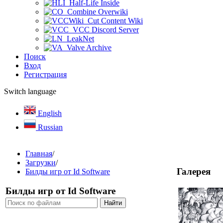
Half-Life Inside
Combine Overwiki
Cut Content Wiki
VCC Discord Server
LeakNet
Valve Archive
Поиск
Вход
Регистрация
Switch language
English
Russian
Главная
/
Загрузки
/
Галерея
Билды игр от Id Software
Билды игр от Id Software