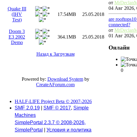
от
MrDeclan
04 Авг 2026, 
Quake III
(IHV
17.54MB
25.05.2018
are rooftops10
Test)
connected?
от
MrDeclan
Doom 3
01 Авг 2026, 
E3 2002
364.1MB
25.05.2018
Demo
Онлайн
Назад к Загрузкам
0
Powered by:
Download System
by
CreateAForum.com
HALF-LIFE Project Beta © 2007-2026
SMF 2.0.19
|
SMF © 2017
,
Simple
Machines
SimplePortal 2.3.7 © 2008-2026,
SimplePortal
|
Условия и политика