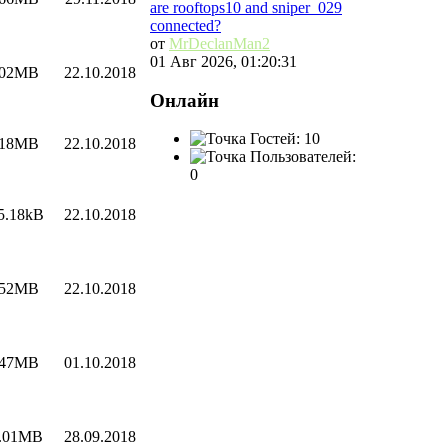
are rooftops10 and sniper_029
connected?
от
MrDeclanMan2
01 Авг 2026, 01:20:31
.02MB
22.10.2018
Онлайн
Гостей: 10
.18MB
22.10.2018
Пользователей:
0
5.18kB
22.10.2018
.52MB
22.10.2018
.47MB
01.10.2018
.01MB
28.09.2018