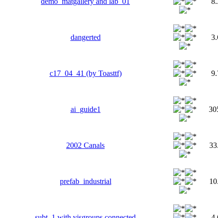
demo_matgallery and lab_01
8
dangerted
3
c17_04_41 (by Toasttf)
9
ai_guide1
30
2002 Canals
33
prefab_industrial
10
subt_1 with visgroups connected
4