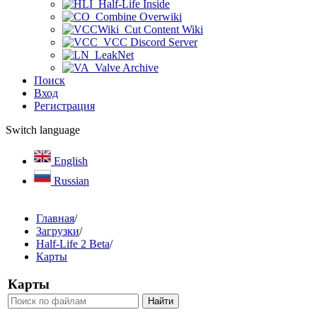
Half-Life Inside
Combine Overwiki
Cut Content Wiki
VCC Discord Server
LeakNet
Valve Archive
Поиск
Вход
Регистрация
Switch language
English
Russian
Главная
/
Загрузки
/
Half-Life 2 Beta
/
Карты
Карты