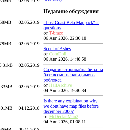
.39MB
02.05.2019
Недавние обсуждения
.68MB
02.05.2019
"Lost Coast Beta Mappack" 2
questions
от
T-braze
06 Авг 2026, 22:36:18
.78MB
02.05.2019
Scent of Ashes
от
ComDoll
06 Авг 2026, 14:48:58
5.31kB
02.05.2019
Создание сторилайна беты на
базе всеми ненавидимого
роблокса
от
HalfArchive
.33MB
02.05.2019
04 Авг 2026, 19:46:34
Is there any explaination why
we dont have map files before
.01MB
04.12.2018
december 2000?
от
MrDeclanMan2
04 Авг 2026, 01:08:11
.66MB
29.11.2018