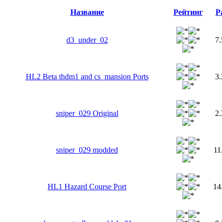
Название
Рейтинг
Р
d3_under_02
7
HL2 Beta thdm1 and cs_mansion Ports
3
sniper_029 Original
2
sniper_029 modded
11
HL1 Hazard Course Port
14