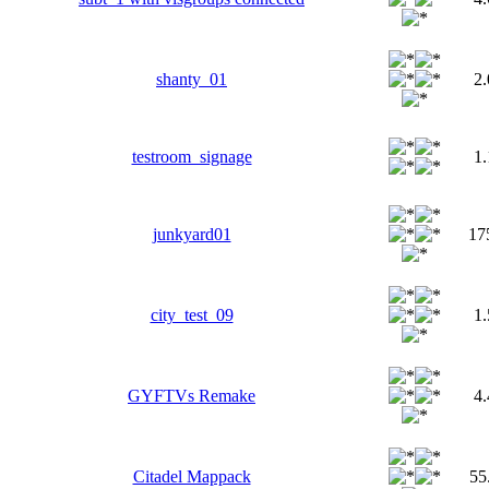
shanty_01
2
testroom_signage
1
junkyard01
17
city_test_09
1
GYFTVs Remake
4
Citadel Mappack
55