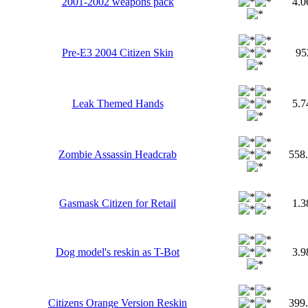
2001-2002 weapons pack
4.
Pre-E3 2004 Citizen Skin
95
Leak Themed Hands
5.
Zombie Assassin Headcrab
558
Gasmask Citizen for Retail
1.
Dog model's reskin as T-Bot
3.
Citizens Orange Version Reskin
399