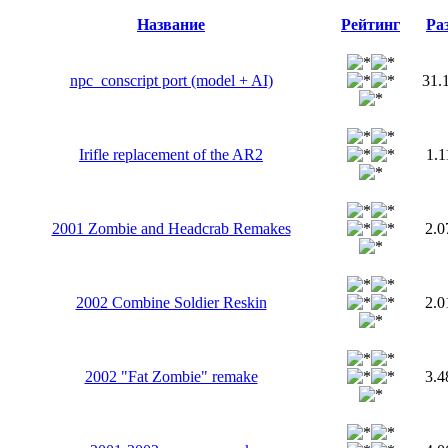
Название
Рейтинг
Ра
npc_conscript port (model + AI)
31.
Irifle replacement of the AR2
1.
2001 Zombie and Headcrab Remakes
2.
2002 Combine Soldier Reskin
2.
2002 "Fat Zombie" remake
3.