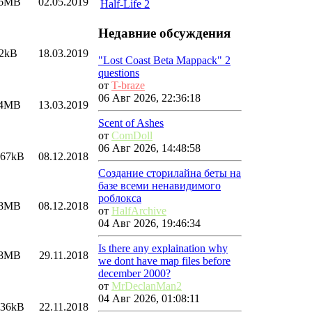
06MB
02.05.2019
Half-Life 2
Недавние обсуждения
2kB
18.03.2019
"Lost Coast Beta Mappack" 2
questions
от
T-braze
06 Авг 2026, 22:36:18
74MB
13.03.2019
Scent of Ashes
от
ComDoll
06 Авг 2026, 14:48:58
.67kB
08.12.2018
Создание сторилайна беты на
базе всеми ненавидимого
роблокса
38MB
08.12.2018
от
HalfArchive
04 Авг 2026, 19:46:34
Is there any explaination why
98MB
29.11.2018
we dont have map files before
december 2000?
от
MrDeclanMan2
04 Авг 2026, 01:08:11
.36kB
22.11.2018