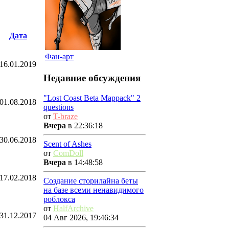
Дата
Фан-арт
16.01.2019
Недавние обсуждения
"Lost Coast Beta Mappack" 2
01.08.2018
questions
от
T-braze
Вчера
в 22:36:18
30.06.2018
Scent of Ashes
от
ComDoll
Вчера
в 14:48:58
17.02.2018
Создание сторилайна беты
на базе всеми ненавидимого
роблокса
от
HalfArchive
31.12.2017
04 Авг 2026, 19:46:34