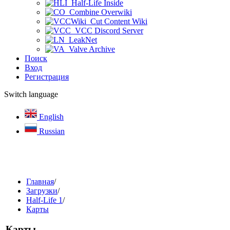
Half-Life Inside
Combine Overwiki
Cut Content Wiki
VCC Discord Server
LeakNet
Valve Archive
Поиск
Вход
Регистрация
Switch language
English
Russian
Главная
/
Загрузки
/
Half-Life 1
/
Карты
Карты