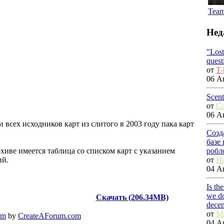
Tea
Нед
"Los
quest
от
T-
06 Ав
Scent
от
C
06 Ав
всех исходников карт из слитого в 2003 году пака карт
Созд
базе
робл
хиве имеется таблица со списком карт с указанием
от
Ha
ий.
04 Ав
Is th
we do
Скачать (206.34MB)
dece
от
M
em
by
CreateAForum.com
04 Ав