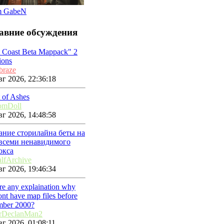
m GabeN
авние обсуждения
t Coast Beta Mappack" 2
ions
braze
г 2026, 22:36:18
 of Ashes
omDoll
г 2026, 14:48:58
ание сторилайна беты на
 всеми ненавидимого
окса
lfArchive
г 2026, 19:46:34
ere any explaination why
nt have map files before
mber 2000?
rDeclanMan2
г 2026, 01:08:11