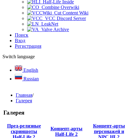
Half-Life Inside
Combine Overwiki
Cut Content Wiki
VCC Discord Server
LeakNet
Valve Archive
Поиск
Вход
Регистрация
Switch language
English
Russian
Главная
/
Галерея
Галерея
Пред-релизные
Концепт-арты
Концепт-арты
скриншоты
персонажей и
Half-Life 2
Half-Life 2
NPC HL2