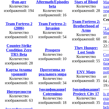
Фан-арт
Aftermath/Episodes
Stars of Blood
Ma
Количество
beta
Количество
хал
изображений: 194
Количество
изображений: 28
тем
изображений: 16
от
Се
Team Fortress 2:
Team Fortress 2
Team Fortress 2:
Brotherhood of
(2006)
Invasion
"Lo
Arms
Количество
Количество
Map
Количество
изображений: 13
изображений: 54
от
изображений: 60
06 
Counter-Strike
22:
They Hunger:
Condition Zero
Prospero
Lost Souls
TRS Beta
Количество
Со
Количество
Количество
изображений: 10
сто
изображений: 55
изображений: 28
баз
не
Карты (планы
Прототипы из
ENV Maps
роб
уровней)
реального мира
Количество
от
Количество
Количество
изображений: 35
04 
изображений: 16
изображений: 34
19:
[модификация]
[модификация]
Интересности
Coterminus
Project: City 17
Is 
Количество
Количество
Количество
exp
изображений: 63
изображений: 18
изображений: 35
don
bef