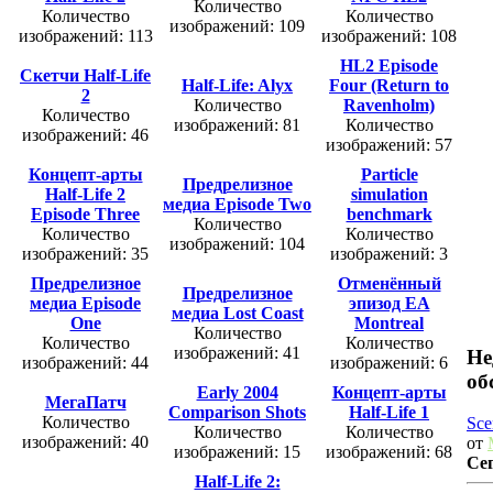
Количество
Количество
Количество
изображений: 109
изображений: 113
изображений: 108
HL2 Episode
Скетчи Half-Life
Half-Life: Alyx
Four (Return to
2
Количество
Ravenholm)
Количество
изображений: 81
Количество
изображений: 46
изображений: 57
Концепт-арты
Particle
Предрелизное
Half-Life 2
simulation
медиа Episode Two
Episode Three
benchmark
Количество
Количество
Количество
изображений: 104
изображений: 35
изображений: 3
Предрелизное
Отменённый
Предрелизное
медиа Episode
эпизод EA
медиа Lost Coast
One
Montreal
Количество
Количество
Количество
изображений: 41
Не
изображений: 44
изображений: 6
об
Early 2004
Концепт-арты
МегаПатч
Comparison Shots
Half-Life 1
Количество
Sce
Количество
Количество
изображений: 40
от
изображений: 15
изображений: 68
Се
Half-Life 2: