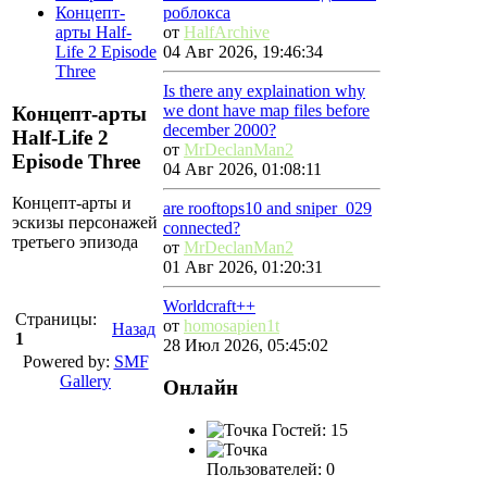
Концепт-
роблокса
арты Half-
от
HalfArchive
Life 2 Episode
04 Авг 2026, 19:46:34
Three
Is there any explaination why
we dont have map files before
Концепт-арты
december 2000?
Half-Life 2
от
MrDeclanMan2
Episode Three
04 Авг 2026, 01:08:11
Концепт-арты и
are rooftops10 and sniper_029
эскизы персонажей
connected?
третьего эпизода
от
MrDeclanMan2
01 Авг 2026, 01:20:31
Worldcraft++
Страницы:
от
homosapien1t
Назад
1
28 Июл 2026, 05:45:02
Powered by:
SMF
Gallery
Онлайн
Гостей: 15
Пользователей: 0