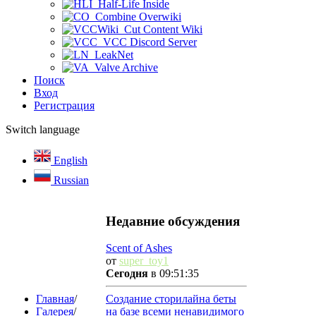
Half-Life Inside
Combine Overwiki
Cut Content Wiki
VCC Discord Server
LeakNet
Valve Archive
Поиск
Вход
Регистрация
Switch language
English
Russian
Недавние обсуждения
Scent of Ashes
от
super_toy1
Сегодня
в 09:51:35
Главная
/
Создание сторилайна беты
Галерея
/
на базе всеми ненавидимого