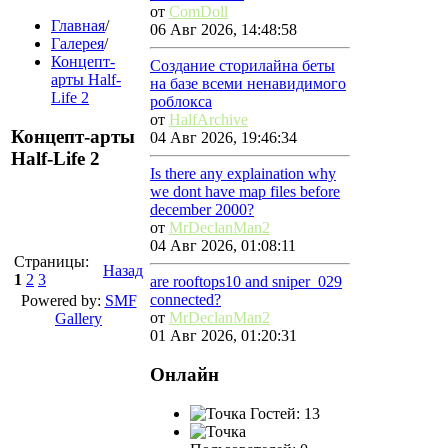
от
ComDoll
Главная
/
06 Авг 2026, 14:48:58
Галерея
/
Концепт-
Создание сторилайна беты
арты Half-
на базе всеми ненавидимого
Life 2
роблокса
от
HalfArchive
Концепт-арты
04 Авг 2026, 19:46:34
Half-Life 2
Is there any explaination why
we dont have map files before
december 2000?
от
MrDeclanMan2
04 Авг 2026, 01:08:11
Страницы:
Назад
1
2
3
are rooftops10 and sniper_029
connected?
Powered by:
SMF
от
MrDeclanMan2
Gallery
01 Авг 2026, 01:20:31
Онлайн
Гостей: 13