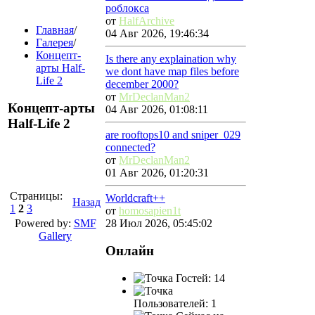
роблокса
от
HalfArchive
Главная
/
04 Авг 2026, 19:46:34
Галерея
/
Концепт-
Is there any explaination why
арты Half-
we dont have map files before
Life 2
december 2000?
от
MrDeclanMan2
Концепт-арты
04 Авг 2026, 01:08:11
Half-Life 2
are rooftops10 and sniper_029
connected?
от
MrDeclanMan2
01 Авг 2026, 01:20:31
Страницы:
Worldcraft++
Назад
1
2
3
от
homosapien1t
Powered by:
SMF
28 Июл 2026, 05:45:02
Gallery
Онлайн
Гостей: 14
Пользователей: 1