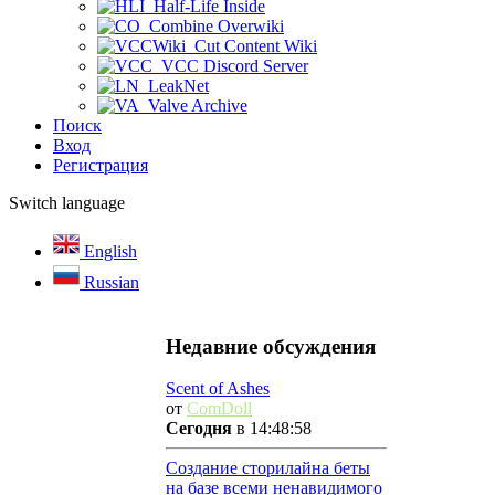
Half-Life Inside
Combine Overwiki
Cut Content Wiki
VCC Discord Server
LeakNet
Valve Archive
Поиск
Вход
Регистрация
Switch language
English
Russian
Недавние обсуждения
Scent of Ashes
от
ComDoll
Сегодня
в 14:48:58
Создание сторилайна беты
на базе всеми ненавидимого