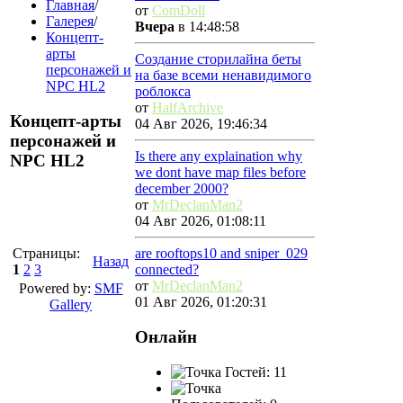
Главная
/
от
ComDoll
Галерея
/
Вчера
в 14:48:58
Концепт-
арты
Создание сторилайна беты
персонажей и
на базе всеми ненавидимого
NPC HL2
роблокса
от
HalfArchive
Концепт-арты
04 Авг 2026, 19:46:34
персонажей и
Is there any explaination why
NPC HL2
we dont have map files before
december 2000?
от
MrDeclanMan2
04 Авг 2026, 01:08:11
Страницы:
are rooftops10 and sniper_029
Назад
1
2
3
connected?
от
MrDeclanMan2
Powered by:
SMF
01 Авг 2026, 01:20:31
Gallery
Онлайн
Гостей: 11