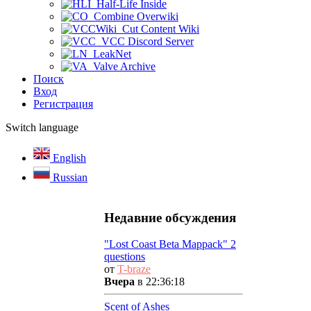
Half-Life Inside
Combine Overwiki
Cut Content Wiki
VCC Discord Server
LeakNet
Valve Archive
Поиск
Вход
Регистрация
Switch language
English
Russian
Недавние обсуждения
"Lost Coast Beta Mappack" 2
questions
от
T-braze
Вчера
в 22:36:18
Scent of Ashes