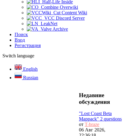
Half-Life Inside
Combine Overwiki
Cut Content Wiki
VCC Discord Server
LeakNet
Valve Archive
Поиск
Вход
Регистрация
Switch language
English
Russian
Недавние
обсуждения
"Lost Coast Beta
Mappack" 2 questions
от
T-braze
06 Авг 2026,
22:36:18