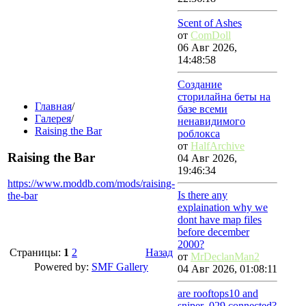
Scent of Ashes
от
ComDoll
06 Авг 2026,
14:48:58
Создание
сторилайна беты на
Главная
/
базе всеми
Галерея
/
ненавидимого
Raising the Bar
роблокса
от
HalfArchive
Raising the Bar
04 Авг 2026,
19:46:34
https://www.moddb.com/mods/raising-
Is there any
the-bar
explaination why we
dont have map files
before december
2000?
Страницы:
1
2
Назад
от
MrDeclanMan2
Powered by:
SMF Gallery
04 Авг 2026, 01:08:11
are rooftops10 and
sniper_029 connected?