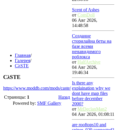
Scent of Ashes
от
ComDoll
06 Авг 2026,
14:48:58
Создание
сторилайна беты на
базе всеми
ненавидимого
Главная
/
роблокса
Галерея
/
от
HalfArchive
CλSTE
04 Авг 2026,
19:46:34
CλSTE
Is there any
https://www.moddb.com/mods/caste/
explaination why we
dont have map files
Страницы:
1
Назад
before december
Powered by:
SMF Gallery
2000?
от
MrDeclanMan2
04 Авг 2026, 01:08:11
are rooftops10 and
sniper_029 connected?