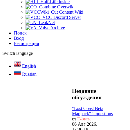
Half-Life Inside
Combine Overwiki
Cut Content Wiki
VCC Discord Server
LeakNet
Valve Archive
Поиск
Вход
Регистрация
Switch language
English
Russian
Недавние
обсуждения
"Lost Coast Beta
Mappack" 2 questions
от
T-braze
06 Авг 2026,
22:36:18