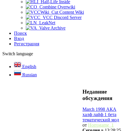
Half-Life Inside
Combine Overwiki
Cut Content Wiki
VCC Discord Server
LeakNet
Valve Archive
Поиск
Вход
Регистрация
Switch language
English
Russian
Недавние
обсуждения
March 1998 АКА
халф лайф 1 бета
тематический мод
от
Horrogame_1
Сегодня
в 13:28:25