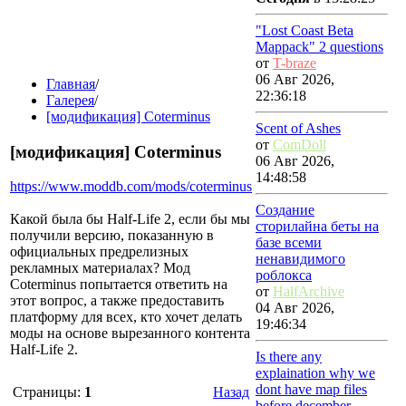
"Lost Coast Beta
Mappack" 2 questions
от
T-braze
06 Авг 2026,
Главная
/
22:36:18
Галерея
/
[модификация] Coterminus
Scent of Ashes
от
ComDoll
[модификация] Coterminus
06 Авг 2026,
14:48:58
https://www.moddb.com/mods/coterminus
Создание
Какой была бы Half-Life 2, если бы мы
сторилайна беты на
получили версию, показанную в
базе всеми
официальных предрелизных
ненавидимого
рекламных материалах? Мод
роблокса
Coterminus попытается ответить на
от
HalfArchive
этот вопрос, а также предоставить
04 Авг 2026,
платформу для всех, кто хочет делать
19:46:34
моды на основе вырезанного контента
Half-Life 2.
Is there any
explaination why we
dont have map files
Страницы:
1
Назад
before december