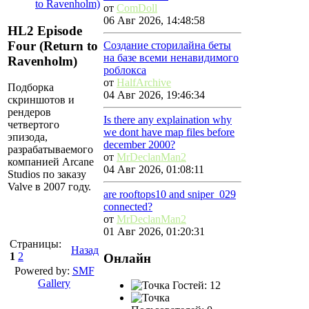
to Ravenholm)
от
ComDoll
06 Авг 2026, 14:48:58
HL2 Episode
Four (Return to
Создание сторилайна беты
на базе всеми ненавидимого
Ravenholm)
роблокса
от
HalfArchive
Подборка
04 Авг 2026, 19:46:34
скриншотов и
рендеров
Is there any explaination why
четвертого
we dont have map files before
эпизода,
december 2000?
разрабатываемого
от
MrDeclanMan2
компанией Arcane
04 Авг 2026, 01:08:11
Studios по заказу
Valve в 2007 году.
are rooftops10 and sniper_029
connected?
от
MrDeclanMan2
01 Авг 2026, 01:20:31
Страницы:
Назад
1
2
Онлайн
Powered by:
SMF
Gallery
Гостей: 12