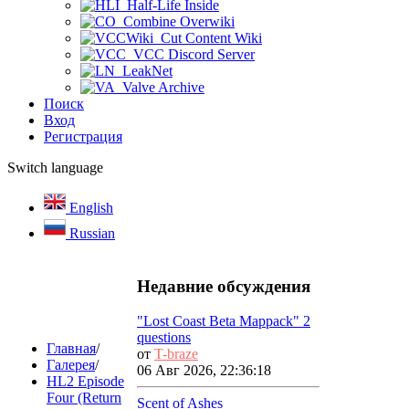
Half-Life Inside
Combine Overwiki
Cut Content Wiki
VCC Discord Server
LeakNet
Valve Archive
Поиск
Вход
Регистрация
Switch language
English
Russian
Недавние обсуждения
"Lost Coast Beta Mappack" 2
questions
Главная
/
от
T-braze
Галерея
/
06 Авг 2026, 22:36:18
HL2 Episode
Four (Return
Scent of Ashes