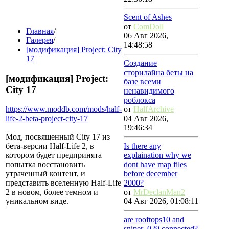
Scent of Ashes
от
ComDoll
Главная
/
06 Авг 2026,
Галерея
/
14:48:58
[модификация] Project: City
17
Создание
сторилайна беты на
[модификация] Project:
базе всеми
City 17
ненавидимого
роблокса
https://www.moddb.com/mods/half-
от
HalfArchive
life-2-beta-project-city-17
04 Авг 2026,
19:46:34
Мод, посвященный City 17 из
бета-версии Half-Life 2, в
Is there any
котором будет предпринята
explaination why we
попытка восстановить
dont have map files
утраченный контент, и
before december
представить вселенную Half-Life
2000?
2 в новом, более темном и
от
MrDeclanMan2
уникальном виде.
04 Авг 2026, 01:08:11
are rooftops10 and
sniper_029 connected?