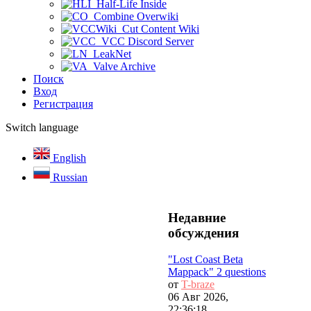
Half-Life Inside
Combine Overwiki
Cut Content Wiki
VCC Discord Server
LeakNet
Valve Archive
Поиск
Вход
Регистрация
Switch language
English
Russian
Недавние
обсуждения
"Lost Coast Beta
Mappack" 2 questions
от
T-braze
06 Авг 2026,
22:36:18