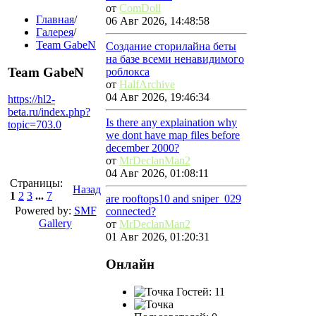
от
ComDoll
Главная
/
06 Авг 2026, 14:48:58
Галерея
/
Team GabeN
Создание сторилайна беты
на базе всеми ненавидимого
Team GabeN
роблокса
от
HalfArchive
04 Авг 2026, 19:46:34
https://hl2-
beta.ru/index.php?
Is there any explaination why
topic=703.0
we dont have map files before
december 2000?
от
MrDeclanMan2
04 Авг 2026, 01:08:11
Страницы:
Назад
1
2
3
...
7
are rooftops10 and sniper_029
Powered by:
SMF
connected?
Gallery
от
MrDeclanMan2
01 Авг 2026, 01:20:31
Онлайн
Гостей: 11