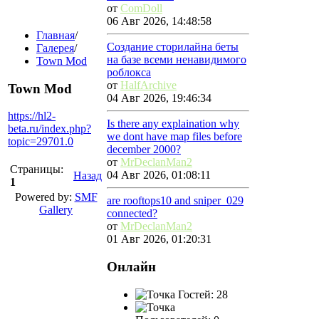
от
ComDoll
06 Авг 2026, 14:48:58
Главная
/
Создание сторилайна беты
Галерея
/
на базе всеми ненавидимого
Town Mod
роблокса
от
HalfArchive
Town Mod
04 Авг 2026, 19:46:34
https://hl2-
Is there any explaination why
beta.ru/index.php?
we dont have map files before
topic=29701.0
december 2000?
от
MrDeclanMan2
Страницы:
04 Авг 2026, 01:08:11
Назад
1
Powered by:
SMF
are rooftops10 and sniper_029
Gallery
connected?
от
MrDeclanMan2
01 Авг 2026, 01:20:31
Онлайн
Гостей: 28