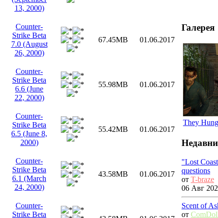
13, 2000)
Галерея
Counter-
Strike Beta
67.45MB
01.06.2017
7.0 (August
26, 2000)
Counter-
Strike Beta
55.98MB
01.06.2017
6.6 (June
22, 2000)
Counter-
They Hunge
Strike Beta
55.42MB
01.06.2017
6.5 (June 8,
Недавни
2000)
Counter-
"Lost Coas
Strike Beta
questions
43.58MB
01.06.2017
6.1 (March
от
T-braze
24, 2000)
06 Авг 202
Scent of As
Counter-
от
ComDol
Strike Beta