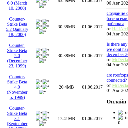
43.58MB
01.06.2017
06 Авг 202
6.0 (March
10, 2000)
Создание 
базе всем
Counter-
роблокса
Strike Beta
30.38MB
01.06.2017
от
HalfArc
5.2 (January
04 Авг 202
18, 2000)
Is there an
Counter-
we dont hav
Strike Beta
december 2
5.0
30.38MB
01.06.2017
от
MrDecl
(December
04 Авг 202
23, 1999)
are rooftop
Counter-
connected?
Strike Beta
от
MrDecl
4.0
20.4MB
01.06.2017
01 Авг 202
(November
5, 1999)
Онлайн
Counter-
Strike Beta
3.1
17.41MB
01.06.2017
0
(September