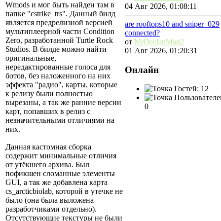
Wmods и мог быть найден там в
04 Авг 2026, 01:08:11
папке "cstrike_trs". Данный билд
является предрелизной версией
are rooftops10 and sniper_029
мультиплеерной части Condition
connected?
Zero, разработанной Turtle Rock
от
MrDeclanMan2
Studios. В билде можно найти
01 Авг 2026, 01:20:31
оригинальные,
нередактированные голоса для
Онлайн
ботов, без наложенного на них
эффекта "радио", карты, которые
Гостей: 12
к релизу были полностью
Пользователе
вырезаны, а так же ранние версии
0
карт, попавших в релиз с
незначительными отличиями на
них.
Данная кастомная сборка
содержит минимальные отличия
от утёкшего архива. Был
пофикшен сломанные элементы
GUI, а так же добавлена карта
cs_arcticbiolab, которой в утечке не
было (она была выложена
разработчиками отдельно).
Отсутствующие текстуры не были