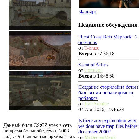
Фан-арт
Недавние обсуждения
"Lost Coast Beta Mappack" 2
questions
от
T-braze
Вчера
в 22:36:18
Scent of Ashes
от
ComDoll
Вчера
в 14:48:58
Создание сторилайна беты 
базе всеми ненавидимого
роблокса
от
HalfArchive
04 Авг 2026, 19:46:34
Is there any explaination why
Данный билд CS:CZ утёк в сеть
we dont have map files before
во время большой утечки 2003
december 2000?
года. Он был частью архива с т.н.
от
MrDeclanMan2