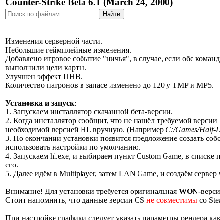
Counter-Strike Beta 6.1 (March 24, 2000)
Изменения серверной части.
Небольшие геймплейные изменения.
Добавлено игровое событие "ничья", в случае, если обе коман
выполнили цели карты.
Улучшен эффект ПНВ.
Количество патронов в запасе изменено до 120 у TMP и MP5.
Установка и запуск
:
1. Запускаем инсталлятор скачанной бета-версии.
2. Когда инсталлятор сообщит, что не нашёл требуемой версии H
необходимой версией HL вручную. (Например
C:/Games/Half-
3. По окончании установки появится предложение создать со
использовать настройки по умолчанию.
4. Запускаем hl.exe, и выбираем пункт Custom Game, в списке 
его.
5. Далее идём в Multiplayer, затем LAN Game, и создаём сервер ч
Внимание! Для установки требуется оригинальная
WON
-верси
Стоит напомнить, что данные версии CS
не совместимы
со Ste
При настройке графики следует указать параметры рендера ка