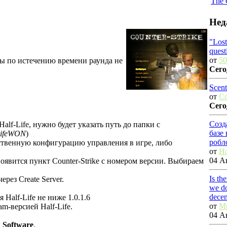
The 
Нед
"Los
quest
от
50
ды по истечению времени раунда не
Сего
Scent
от
C
Сего
Созд
alf-Life, нужно будет указать путь до папки с
базе
LifeWON
)
робл
бственную конфигурацию управления в игре, либо
от
Ha
04 Ав
появится пункт Counter-Strike с номером версии. Выбираем
Is th
ерез Create Server.
we do
dece
я Half-Life не ниже 1.0.1.6
от
M
am-версией Half-Life.
04 Ав
к
Software
.