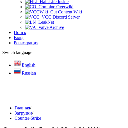
Half-Life Inside
Combine Overwiki
Cut Content Wiki
VCC Discord Server
LeakNet
Valve Archive
Поиск
Вход
Регистрация
Switch language
English
Russian
Главная
/
Загрузки
/
Counter-Strike