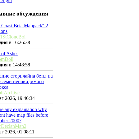
Origin
авние обсуждения
t Coast Beta Mappack" 2
ions
1StCloneBoi
дня
в 16:26:38
 of Ashes
omDoll
дня
в 14:48:58
ание сторилайна беты на
 всеми ненавидимого
окса
lfArchive
г 2026, 19:46:34
ere any explaination why
nt have map files before
mber 2000?
rDeclanMan2
г 2026, 01:08:11