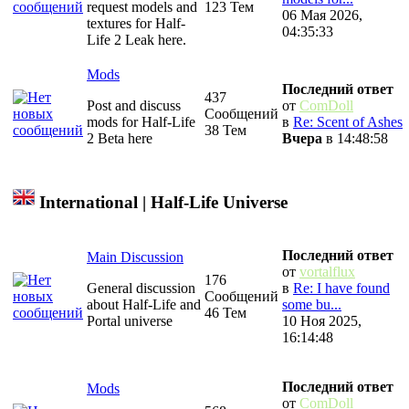
request models and
123 Тем
06 Мая 2026,
textures for Half-
04:35:33
Life 2 Leak here.
Mods
Последний ответ
437
Post and discuss
от
ComDoll
Сообщений
mods for Half-Life
в
Re: Scent of Ashes
38 Тем
2 Beta here
Вчера
в 14:48:58
International | Half-Life Universe
Последний ответ
Main Discussion
от
vortalflux
176
General discussion
в
Re: I have found
Сообщений
about Half-Life and
some bu...
46 Тем
Portal universe
10 Ноя 2025,
16:14:48
Последний ответ
Mods
от
ComDoll