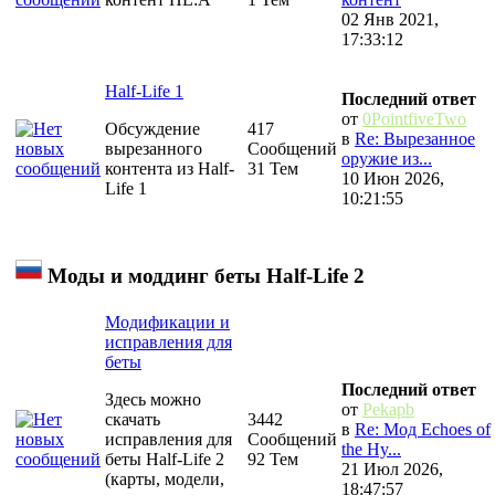
02 Янв 2021,
17:33:12
Half-Life 1
Последний ответ
от
0PointfiveTwo
Обсуждение
417
в
Re: Вырезанное
вырезанного
Сообщений
оружие из...
контента из Half-
31 Тем
10 Июн 2026,
Life 1
10:21:55
Моды и моддинг беты Half-Life 2
Модификации и
исправления для
беты
Последний ответ
Здесь можно
от
Pekapb
скачать
3442
в
Re: Мод Echoes of
исправления для
Сообщений
the Hy...
беты Half-Life 2
92 Тем
21 Июл 2026,
(карты, модели,
18:47:57