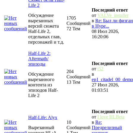
Life 2
Последний ответ
Обсуждение
от
VALVe_installer
1705
вырезанных
в
Re: Был ли физган
Сообщений
версий сюжета
в Hype...
72 Тем
Half-Life 2,
08 Июл 2026,
отдельных глав,
16:20:06
персонажей и т.д.
Half-Life 2:
Aftermath/
Последний ответ
эпизоды
от
t52
204
Обсуждение
в
Сообщений
вырезанного
ep1_citadel_00_demo
13 Тем
контента из
27 Июл 2026,
эпизодов Half-
01:03:51
Life 2
Последний ответ
от
I love HLBeta
Half-Life: Alyx
10
в
Re:
Вырезанный
Сообщений
Предрелизный
контент HL:A
1 Тем
контент