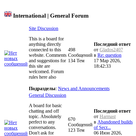
International | General Forum
Site Discussion
This is a board for
anything directly
Последний ответ
connected to this
498
от
Glados2407
website. Comments
Сообщений
в
Re: question
and suggestions for
134 Тем
17 Мар 2026,
this site are
18:42:33
welcomed. Forum
rules here also
Подразделы
:
News and Announcements
General Discussion
A board for basic
chatting and off
Последний ответ
topic. Absolutely
от
Harmast
670
perfect to any
в
Abandoned builds
Сообщений
conversations.
of Secr...
123 Тем
Don't ask for
06 Июн 2026,