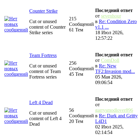
Последний ответ
Counter Strike
от
sevenhour
215
Cut or unused
в
Re: Condition Zero
Сообщений
content of Counter
v1.1 ...
61 Тем
Strike series
18 Июл 2026,
12:57:22
Последний ответ
Team Fortress
от
ComDoll
256
Cut or unused
в
Re: New
Сообщений
content of Team
TF2:Invasion mod...
45 Тем
Fortress series
05 Мая 2026,
09:06:54
Последний ответ
Left 4 Dead
от
56
garrysmodlover896
Cut or unused
Сообщений
в
Re: Dark and Gritty
content of Left 4
20 Тем
L4D1
Dead
02 Июл 2025,
02:14:54