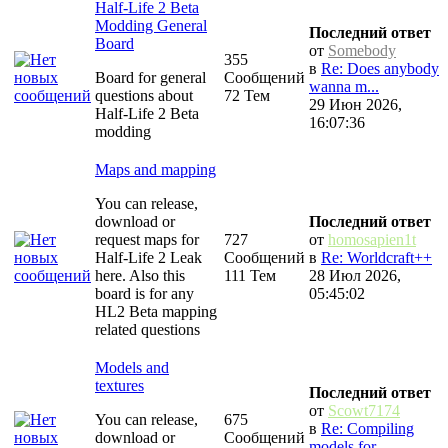
Half-Life 2 Beta
Modding General
Последний ответ
Board
от
Somebody
355
в
Re: Does anybody
Board for general
Сообщений
wanna m...
questions about
72 Тем
29 Июн 2026,
Half-Life 2 Beta
16:07:36
modding
Maps and mapping
You can release,
download or
Последний ответ
request maps for
727
от
homosapien1t
Half-Life 2 Leak
Сообщений
в
Re: Worldcraft++
here. Also this
111 Тем
28 Июл 2026,
board is for any
05:45:02
HL2 Beta mapping
related questions
Models and
textures
Последний ответ
от
Scowt7174
You can release,
675
в
Re: Compiling
download or
Сообщений
models for...