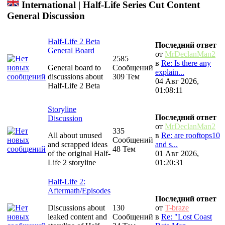
International | Half-Life Series Cut Content
General Discussion
Half-Life 2 Beta
Последний ответ
General Board
от
MrDeclanMan2
2585
в
Re: Is there any
General board to
Сообщений
explain...
discussions about
309 Тем
04 Авг 2026,
Half-Life 2 Beta
01:08:11
Storyline
Последний ответ
Discussion
от
MrDeclanMan2
335
All about unused
в
Re: are rooftops10
Сообщений
and scrapped ideas
and s...
48 Тем
of the original Half-
01 Авг 2026,
Life 2 storyline
01:20:31
Half-Life 2:
Aftermath/Episodes
Последний ответ
Discussions about
130
от
T-braze
leaked content and
Сообщений
в
Re: "Lost Coast