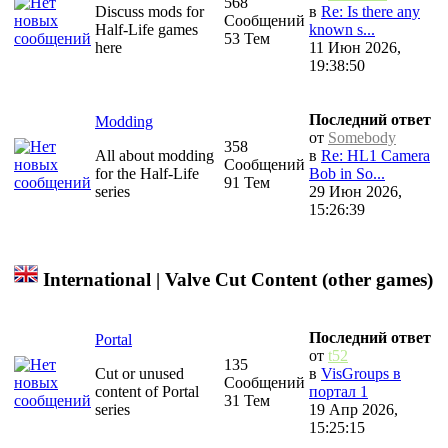
568
Discuss mods for
в
Re: Is there any
Сообщений
Half-Life games
known s...
53 Тем
here
11 Июн 2026,
19:38:50
Последний ответ
Modding
от
Somebody
358
All about modding
в
Re: HL1 Camera
Сообщений
for the Half-Life
Bob in So...
91 Тем
series
29 Июн 2026,
15:26:39
International | Valve Cut Content (other games)
Последний ответ
Portal
от
t52
135
Cut or unused
в
VisGroups в
Сообщений
content of Portal
портал 1
31 Тем
series
19 Апр 2026,
15:25:15