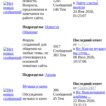
Новости.
1245
в
Дайте слитые
Вопросы,
Сообщений
модели
предложения и
146 Тем
24 Янв 2026,
замечания по
01:23:07
работе сайта.
Подразделы
:
Новости
Общение
Форум,
Последний ответ
созданный для
от
Remmo
5917
общения на
в
Re: Какую музыку
Сообщений
любые темы, не
вы слуш...
383 Тем
относящиеся к
08 Июл 2026,
основной
10:57:06
тематике сайта.
Подразделы
:
Архив
Последний ответ
Музыка и кино
от
Glados2407
386
в
Re: Выкладываем
Обсуждение
Сообщений
альбомы ...
музыки и кино
45 Тем
22 Июн 2026,
23:32:23