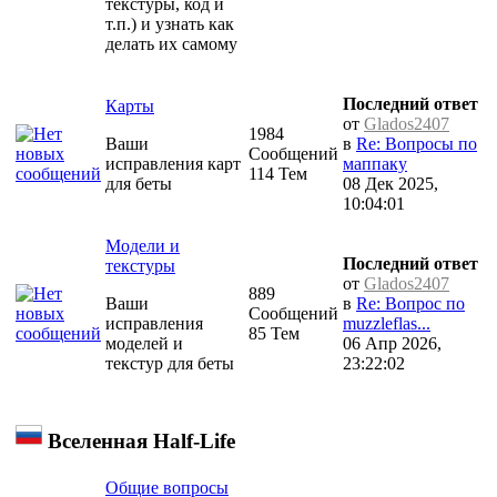
текстуры, код и
т.п.) и узнать как
делать их самому
Последний ответ
Карты
от
Glados2407
1984
Ваши
в
Re: Вопросы по
Сообщений
исправления карт
маппаку
114 Тем
для беты
08 Дек 2025,
10:04:01
Модели и
Последний ответ
текстуры
от
Glados2407
889
Ваши
в
Re: Вопрос по
Сообщений
исправления
muzzleflas...
85 Тем
моделей и
06 Апр 2026,
текстур для беты
23:22:02
Вселенная Half-Life
Общие вопросы