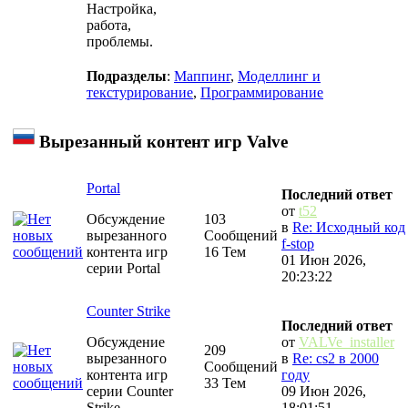
Настройка,
работа,
проблемы.
Подразделы
:
Маппинг
,
Моделлинг и
текстурирование
,
Программирование
Вырезанный контент игр Valve
Portal
Последний ответ
от
t52
Обсуждение
103
в
Re: Исходный код
вырезанного
Сообщений
f-stop
контента игр
16 Тем
01 Июн 2026,
серии Portal
20:23:22
Counter Strike
Последний ответ
Обсуждение
от
VALVe_installer
209
вырезанного
в
Re: cs2 в 2000
Сообщений
контента игр
году
33 Тем
серии Counter
09 Июн 2026,
Strike
18:01:51