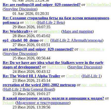
02 Авг 2026, 23:24:58
Re: are rooftops10 and sniper_029 connected?
от
MrDeclanMan
(
Storyline Discussion
)
01 Авг 2026, 01:20:31
Re: Создание сторилайна беты на базе всеми ненавидимого
роблокса
от
MrTim
(
Half-Life 2 Beta
)
29 Июл 2026, 16:07:35
Re: Worldcraft++
от
homosapien1t
(
Maps and mapping
)
28 Июл 2026, 05:45:02
ep1_citadel_00_demo
от
t52
(
Half-Life 2: Aftermath/эпизоды
)
27 Июл 2026, 01:03:51
are rooftops10 and sniper_029 connected?
от
npc_combine_s
(
Storyline Discussion
)
25 Июл 2026, 00:56:44
Re: Do we have any idea what the Stalkers were in the early
stages of development?
от
HalfArchive
(
Storyline Discussion
)
24 Июл 2026, 00:43:12
Re: The Weird HL1 Alpha Trailer
от
ComDoll
(
Half-Life 1
)
23 Июл 2026, 21:45:14
recreation of the weird 2001-2002 metrocop
от
npc_combine_s
(
Half-Life 2 Beta General Board
)
23 Июл 2026, 19:01:27
В какой программе делать модели и анимации к модам?
от
Pekapb
(
Моделлинг и текстурирование
)
23 Июл 2026, 13:39:56