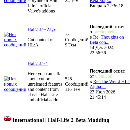
storyline of Half-
24 Тем
Beta Map...
Life 2 official
Вчера
в 22:36:18
Valve's addons
Последний ответ
Half-Life: Alyx
от
archonveins
73
в
Re: Thoughts on
Cut content of
Сообщений
Beta con...
HL:A
9 Тем
14 Дек 2024,
22:56:56
Half-Life 1
Последний ответ
Here you can talk
от
ComDoll
about cut or
525
в
Re: The Weird HL1
unreleased features
Сообщений
Alpha ...
and content from
116 Тем
23 Июл 2026,
classic Half-Life
21:45:14
and official addons
International | Half-Life 2 Beta Modding