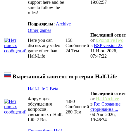
support here and be
19:02:57
sure to follow the
rules!
Подразделы
:
Archive
Other games
Последний ответ
Here you can
158
от
0PointfiveTwo
discuss any video
Сообщений
в
BSP version 23
game other than
24 Тем
11 Июн 2026,
Half-Life
07:47:22
Вырезанный контент игр серии Half-Life
Half-Life 2 Beta
Последний ответ
Форум для
от
HalfArchive
4380
обсуждения
в
Re: Создание
Сообщений
вопросов,
сторилайна ...
260 Тем
связанных с Half-
04 Авг 2026,
Life 2 Beta
19:46:34
Сюжет беты Half-