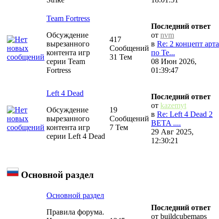
Team Fortress
Последний ответ
Обсуждение
от
nvm
417
вырезанного
в
Re: 2 концепт арта
Сообщений
контента игр
по Te...
31 Тем
серии Team
08 Июн 2026,
Fortress
01:39:47
Left 4 Dead
Последний ответ
от
kazemyt
Обсуждение
19
в
Re: Left 4 Dead 2
вырезанного
Сообщений
BETA ....
контента игр
7 Тем
29 Авг 2025,
серии Left 4 Dead
12:30:21
Основной раздел
Основной раздел
Последний ответ
Правила форума.
от buildcubemaps