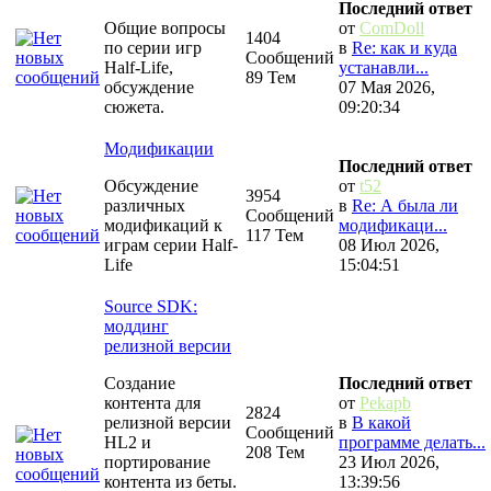
Последний ответ
Общие вопросы
от
ComDoll
1404
по серии игр
в
Re: как и куда
Сообщений
Half-Life,
устанавли...
89 Тем
обсуждение
07 Мая 2026,
сюжета.
09:20:34
Модификации
Последний ответ
Обсуждение
от
t52
3954
различных
в
Re: А была ли
Сообщений
модификаций к
модификаци...
117 Тем
играм серии Half-
08 Июл 2026,
Life
15:04:51
Source SDK:
моддинг
релизной версии
Создание
Последний ответ
контента для
от
Pekapb
2824
релизной версии
в
В какой
Сообщений
HL2 и
программе делать...
208 Тем
портирование
23 Июл 2026,
контента из беты.
13:39:56