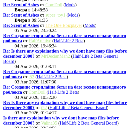
Re: Scent of Ashes
от
ComDoll
(
Mods
)
Вчера
в 14:48:58
Re: Scent of Ashes
от
super_toy1
(
Mods
)
Вчера
в 09:51:35
Re: Scent of Ashes
от
The One Epicplayer
(
Mods
)
05 Авг 2026, 23:20:24
Re: Создание сторилайна беты на базе всеми ненавидимого
роблокса
от
HalfArchive
(
Half-Life 2 Beta
)
04 Авг 2026, 19:46:34
Re: Is there any explaination why we dont have map files before
december 2000?
от
MrDeclanMan2
(
Half-Life 2 Beta General
Board
)
04 Авг 2026, 01:08:11
Re: Создание сторилайна беты на базе всеми ненавидимого
роблокса
от
t52
(
Half-Life 2 Beta
)
03 Авг 2026, 11:07:30
Re: Создание сторилайна беты на базе всеми ненавидимого
роблокса
от
ComDoll
(
Half-Life 2 Beta
)
03 Авг 2026, 10:32:30
Re: Is there any explaination why we dont have map files before
december 2000?
от
t52
(
Half-Life 2 Beta General Board
)
03 Авг 2026, 01:24:17
Is there any explaination why we dont have map files before
december 2000?
от
Valina35
(
Half-Life 2 Beta General Board
)