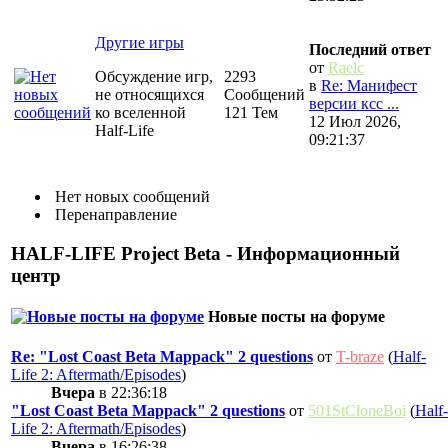
Другие игры
Последний ответ
от
Raelc
Обсуждение игр,
2293
в
Re: Манифест
не относящихся
Сообщений
версии ксс ...
ко вселенной
121 Тем
12 Июл 2026,
Half-Life
09:21:37
Нет новых сообщений
Перенаправление
HALF-LIFE Project Beta - Информационный
центр
Новые посты на форуме
Re: "Lost Coast Beta Mappack" 2 questions
от
T-braze
(
Half-
Life 2: Aftermath/Episodes
)
Вчера
в 22:36:18
"Lost Coast Beta Mappack" 2 questions
от
501StCloneBoi
(
Half-
Life 2: Aftermath/Episodes
)
Вчера
в 16:26:38