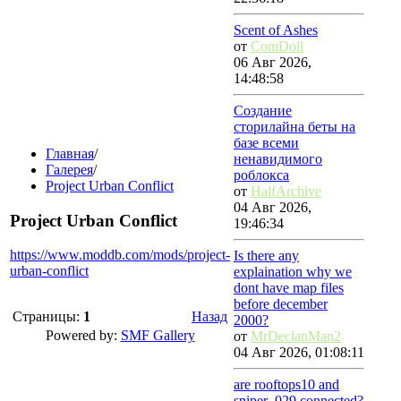
Scent of Ashes
от
ComDoll
06 Авг 2026,
14:48:58
Создание
сторилайна беты на
базе всеми
Главная
/
ненавидимого
Галерея
/
роблокса
Project Urban Conflict
от
HalfArchive
04 Авг 2026,
Project Urban Conflict
19:46:34
https://www.moddb.com/mods/project-
Is there any
urban-conflict
explaination why we
dont have map files
before december
Страницы:
1
Назад
2000?
Powered by:
SMF Gallery
от
MrDeclanMan2
04 Авг 2026, 01:08:11
are rooftops10 and
sniper_029 connected?