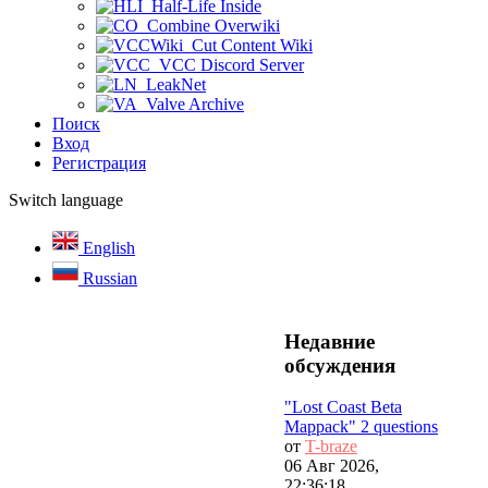
Half-Life Inside
Combine Overwiki
Cut Content Wiki
VCC Discord Server
LeakNet
Valve Archive
Поиск
Вход
Регистрация
Switch language
English
Russian
Недавние
обсуждения
"Lost Coast Beta
Mappack" 2 questions
от
T-braze
06 Авг 2026,
22:36:18