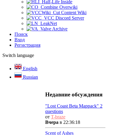
Half-Life Inside
Combine Overwiki
Cut Content Wiki
VCC Discord Server
LeakNet
Valve Archive
Поиск
Вход
Регистрация
Switch language
English
Russian
Недавние обсуждения
"Lost Coast Beta Mappack" 2
questions
от
T-braze
Вчера
в 22:36:18
Scent of Ashes