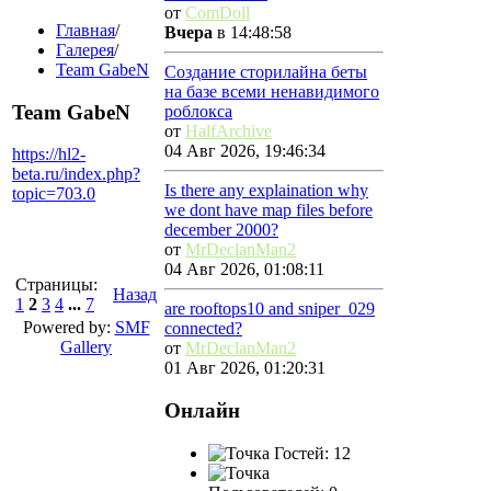
от
ComDoll
Главная
/
Вчера
в 14:48:58
Галерея
/
Team GabeN
Создание сторилайна беты
на базе всеми ненавидимого
Team GabeN
роблокса
от
HalfArchive
04 Авг 2026, 19:46:34
https://hl2-
beta.ru/index.php?
Is there any explaination why
topic=703.0
we dont have map files before
december 2000?
от
MrDeclanMan2
04 Авг 2026, 01:08:11
Страницы:
Назад
1
2
3
4
...
7
are rooftops10 and sniper_029
Powered by:
SMF
connected?
Gallery
от
MrDeclanMan2
01 Авг 2026, 01:20:31
Онлайн
Гостей: 12