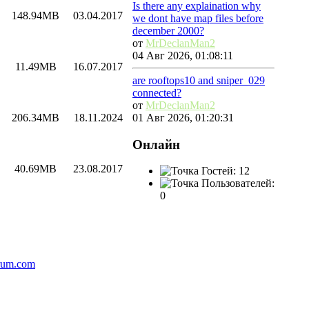
Is there any explaination why
148.94MB
03.04.2017
we dont have map files before
december 2000?
от
MrDeclanMan2
04 Авг 2026, 01:08:11
11.49MB
16.07.2017
are rooftops10 and sniper_029
connected?
от
MrDeclanMan2
01 Авг 2026, 01:20:31
206.34MB
18.11.2024
Онлайн
40.69MB
23.08.2017
Гостей: 12
Пользователей:
0
rum.com