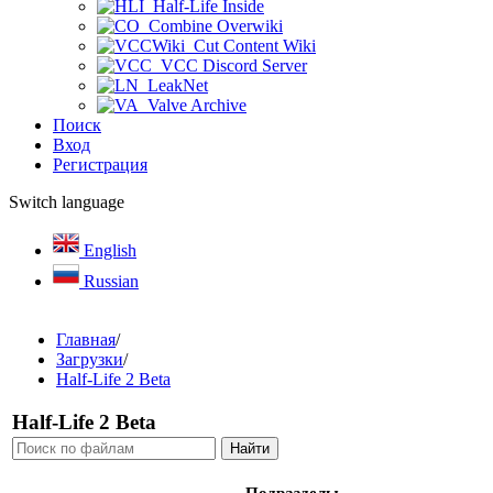
Half-Life Inside
Combine Overwiki
Cut Content Wiki
VCC Discord Server
LeakNet
Valve Archive
Поиск
Вход
Регистрация
Switch language
English
Russian
Главная
/
Загрузки
/
Half-Life 2 Beta
Half-Life 2 Beta
Подразделы