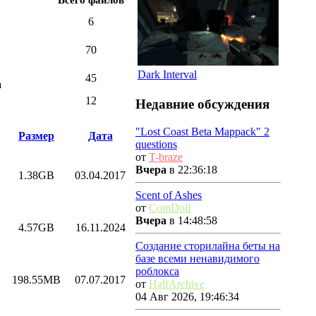
6
70
Dark Interval
45
a
12
Недавние обсуждения
"Lost Coast Beta Mappack" 2
Размер
Дата
questions
от
T-braze
Вчера
в 22:36:18
1.38GB
03.04.2017
Scent of Ashes
от
ComDoll
Вчера
в 14:48:58
4.57GB
16.11.2024
Создание сторилайна беты на
базе всеми ненавидимого
роблокса
198.55MB
07.07.2017
от
HalfArchive
04 Авг 2026, 19:46:34