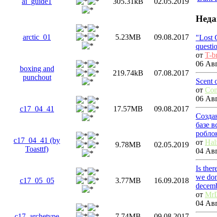
ai_guide1
305.31kB
02.05.2019
Неда
arctic_01
5.23MB
09.08.2017
"Lost 
questi
от
T-b
06 Авг
boxing and
219.74kB
07.08.2017
punchout
Scent 
от
Co
06 Авг
c17_04_41
17.57MB
09.08.2017
Созда
базе 
робло
c17_04_41 (by
от
Hal
9.78MB
02.05.2019
Toasttf)
04 Авг
Is the
we don
c17_05_05
3.77MB
16.09.2018
decem
от
Mr
04 Авг
c17_archetype
7.74MB
09.08.2017