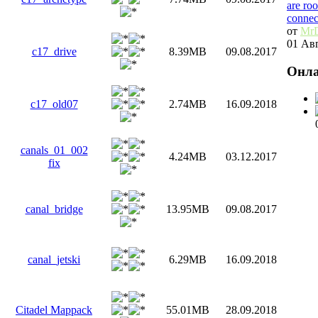
are ro
connec
от
Mr
01 Авг
c17_drive
8.39MB
09.08.2017
Онл
c17_old07
2.74MB
16.09.2018
canals_01_002
4.24MB
03.12.2017
fix
canal_bridge
13.95MB
09.08.2017
canal_jetski
6.29MB
16.09.2018
Citadel Mappack
55.01MB
28.09.2018