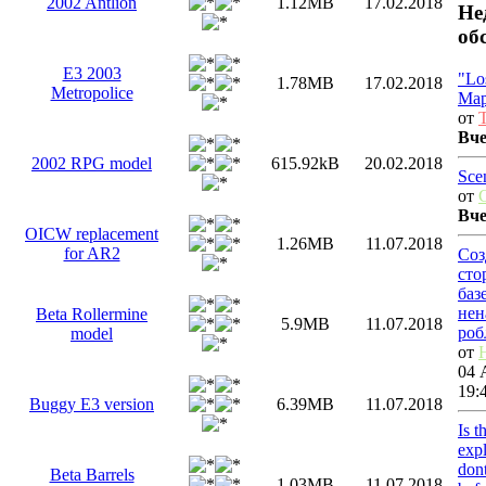
2002 Antlion
1.12MB
17.02.2018
Не
об
E3 2003
"Lo
1.78MB
17.02.2018
Metropolice
Map
от
T
Вч
2002 RPG model
615.92kB
20.02.2018
Sce
от
Вч
OICW replacement
1.26MB
11.07.2018
for AR2
Соз
сто
баз
нен
Beta Rollermine
5.9MB
11.07.2018
роб
model
от
04 
19:
Buggy E3 version
6.39MB
11.07.2018
Is t
exp
dont
Beta Barrels
1.03MB
11.07.2018