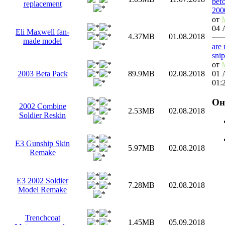
bef
replacement
200
от
04 
Eli Maxwell fan-
4.37MB
01.08.2018
made model
are
sni
от
01 
2003 Beta Pack
89.9MB
02.08.2018
01:
Он
2002 Combine
2.53MB
02.08.2018
Soldier Reskin
E3 Gunship Skin
5.97MB
02.08.2018
Remake
E3 2002 Soldier
7.28MB
02.08.2018
Model Remake
Trenchcoat
1.45MB
05.09.2018