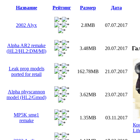
Название
Рейтинг
Размер
Дата
2002 Alyx
2.8MB
07.07.2017
Alpha AR2 remake
Га
3.48MB
20.07.2017
(HL2/HL2:DM/MI)
Leak prop models
162.78MB
21.07.2017
ported for retail
Alpha physcannon
3.62MB
23.07.2017
model (HL2/Gmod)
MP5K smg1
1.35MB
03.11.2017
remake
Кон
Lif