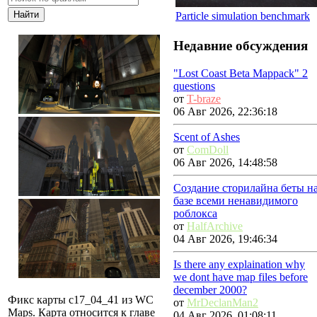
Particle simulation benchmark
Недавние обсуждения
"Lost Coast Beta Mappack" 2
questions
от
T-braze
06 Авг 2026, 22:36:18
Scent of Ashes
от
ComDoll
06 Авг 2026, 14:48:58
Создание сторилайна беты н
базе всеми ненавидимого
роблокса
от
HalfArchive
04 Авг 2026, 19:46:34
Is there any explaination why
we dont have map files before
december 2000?
Фикс карты c17_04_41 из WC
от
MrDeclanMan2
Maps. Карта относится к главе
04 Авг 2026, 01:08:11