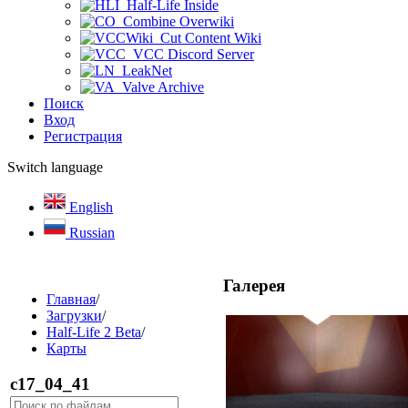
Half-Life Inside
Combine Overwiki
Cut Content Wiki
VCC Discord Server
LeakNet
Valve Archive
Поиск
Вход
Регистрация
Switch language
English
Russian
Галерея
Главная
/
Загрузки
/
Half-Life 2 Beta
/
Карты
c17_04_41