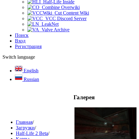
Half-Life Inside
Combine Overwiki
Cut Content Wiki
VCC Discord Server
LeakNet
Valve Archive
Поиск
Вход
Регистрация
Switch language
English
Russian
Галерея
Главная
/
Загрузки
/
Half-Life 2 Beta
/
Карты