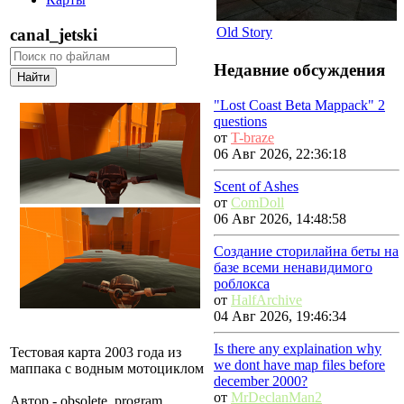
Old Story
canal_jetski
Недавние обсуждения
"Lost Coast Beta Mappack" 2
questions
от
T-braze
06 Авг 2026, 22:36:18
Scent of Ashes
от
ComDoll
06 Авг 2026, 14:48:58
Создание сторилайна беты на
базе всеми ненавидимого
роблокса
от
HalfArchive
04 Авг 2026, 19:46:34
Is there any explaination why
Тестовая карта 2003 года из
we dont have map files before
маппака с водным мотоциклом
december 2000?
от
MrDeclanMan2
Автор - obsolete_program