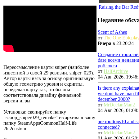
Raising the Bar Re
Недавние обсу
Scent of Ashes
от
The One Epicplay
Вчера
в 23:20:24
Создание сторилай
базе всеми ненави
роблокса
Переосмысление карты sniper (наиболее
от
HalfArchive
известной в своей 29 ревизии, sniper_029).
04 Авг 2026, 19:46:
Автор карты взяв за основу оригинальную
общую геометрию уровня и скрипты,
Is there any explain
переделал карту так, чтобы она
we dont have map fil
соответствовала дизайну финальной
december 2000?
версии игры.
от
MrDeclanMan2
04 Авг 2026, 01:08:
Установка: скопируйте папку
"scoop_sniper029_remake" из архива в вашу
are rooftops10 and s
папку SteamAppsCommonHalf-Life
connected?
2hl2custom.
от
MrDeclanMan2
01 Авг 2026, 01:20: