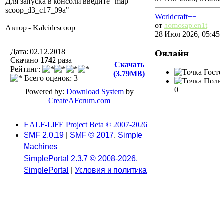
Для запуска в консоли введите "map
scoop_d3_c17_09a"
Worldcraft++
от
homosapien1t
Автор - Kaleidescoop
28 Июл 2026, 05:45
Дата: 02.12.2018
Онлайн
Скачано
1742
разa
Скачать
Рейтинг:
Госте
(3.79MB)
Всего оценок: 3
Поль
0
Powered by:
Download System
by
CreateAForum.com
HALF-LIFE Project Beta © 2007-2026
SMF 2.0.19
|
SMF © 2017
,
Simple
Machines
SimplePortal 2.3.7 © 2008-2026,
SimplePortal
|
Условия и политика