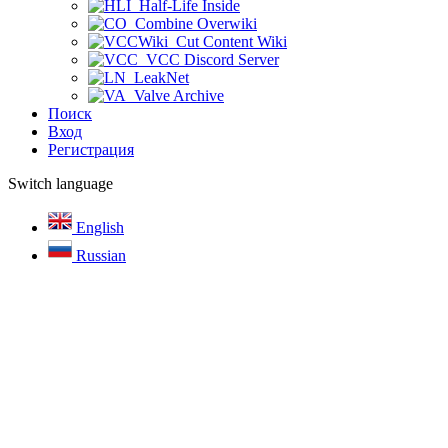
Half-Life Inside
Combine Overwiki
Cut Content Wiki
VCC Discord Server
LeakNet
Valve Archive
Поиск
Вход
Регистрация
Switch language
English
Russian