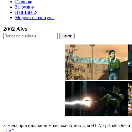
Главная
/
Загрузки
/
Half-Life 2
/
Модели и текстуры
2002 Alyx
Замена оригинальной модельки Аликс для HL2, Episode One и E
Life 2
.