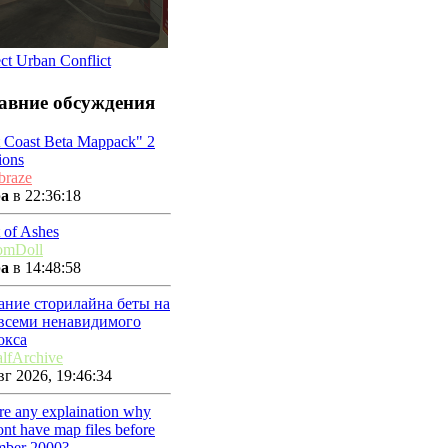
ect Urban Conflict
авние обсуждения
t Coast Beta Mappack" 2
ions
braze
ра
в 22:36:18
 of Ashes
omDoll
ра
в 14:48:58
ание сторилайна беты на
 всеми ненавидимого
окса
lfArchive
г 2026, 19:46:34
ere any explaination why
nt have map files before
mber 2000?