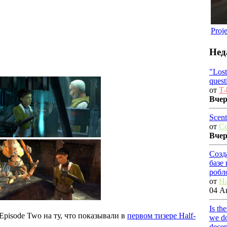
Proj
Нед
"Los
quest
от
T-
Вче
Scent
от
C
Вче
Созд
базе
робл
от
Ha
04 Ав
Is th
pisode Two на ту, что показывали в
первом тизере Half-
we do
dece