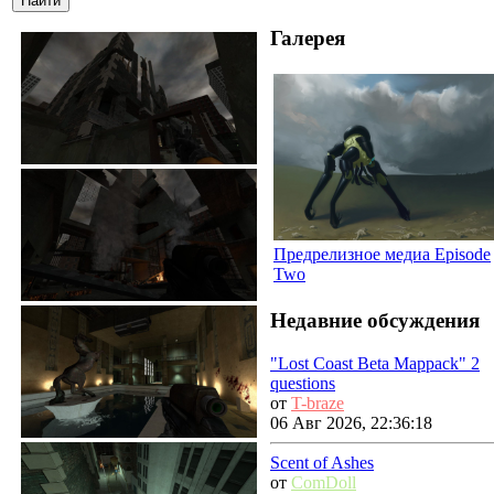
Галерея
Предрелизное медиа Episode
Two
Недавние обсуждения
"Lost Coast Beta Mappack" 2
questions
от
T-braze
06 Авг 2026, 22:36:18
Scent of Ashes
от
ComDoll