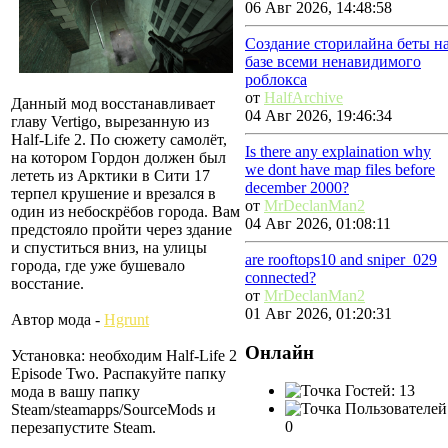
06 Авг 2026, 14:48:58
Создание сторилайна беты н
базе всеми ненавидимого
роблокса
от
HalfArchive
Данный мод восстанавливает
04 Авг 2026, 19:46:34
главу Vertigo, вырезанную из
Half-Life 2. По сюжету самолёт,
Is there any explaination why
на котором Гордон должен был
we dont have map files before
лететь из Арктики в Сити 17
december 2000?
терпел крушение и врезался в
от
MrDeclanMan2
один из небоскрёбов города. Вам
04 Авг 2026, 01:08:11
предстояло пройти через здание
и спуститься вниз, на улицы
are rooftops10 and sniper_029
города, где уже бушевало
connected?
восстание.
от
MrDeclanMan2
01 Авг 2026, 01:20:31
Автор мода -
Hgrunt
Онлайн
Установка: необходим Half-Life 2
Episode Two. Распакуйте папку
Гостей: 13
мода в вашу папку
Пользователей
Steam/steamapps/SourceMods и
0
перезапустите Steam.