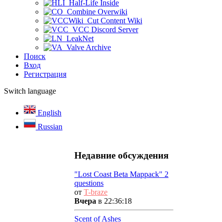
Half-Life Inside
Combine Overwiki
Cut Content Wiki
VCC Discord Server
LeakNet
Valve Archive
Поиск
Вход
Регистрация
Switch language
English
Russian
Недавние обсуждения
"Lost Coast Beta Mappack" 2
questions
от
T-braze
Вчера
в 22:36:18
Scent of Ashes