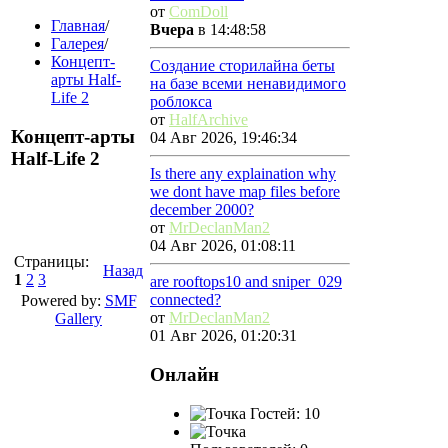
от
ComDoll
Главная
/
Вчера
в 14:48:58
Галерея
/
Концепт-
Создание сторилайна беты
арты Half-
на базе всеми ненавидимого
Life 2
роблокса
от
HalfArchive
Концепт-арты
04 Авг 2026, 19:46:34
Half-Life 2
Is there any explaination why
we dont have map files before
december 2000?
от
MrDeclanMan2
04 Авг 2026, 01:08:11
Страницы:
Назад
1
2
3
are rooftops10 and sniper_029
connected?
Powered by:
SMF
от
MrDeclanMan2
Gallery
01 Авг 2026, 01:20:31
Онлайн
Гостей: 10