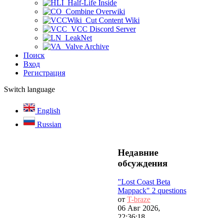
Half-Life Inside
Combine Overwiki
Cut Content Wiki
VCC Discord Server
LeakNet
Valve Archive
Поиск
Вход
Регистрация
Switch language
English
Russian
Недавние
обсуждения
"Lost Coast Beta
Mappack" 2 questions
от
T-braze
06 Авг 2026,
22:36:18