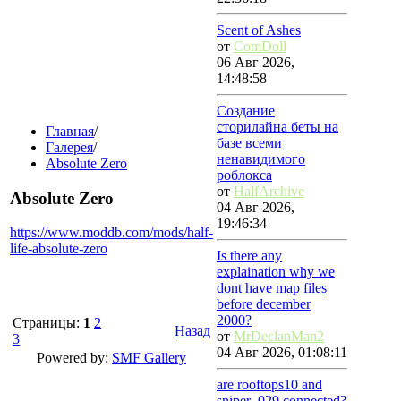
Scent of Ashes
от
ComDoll
06 Авг 2026,
14:48:58
Создание
сторилайна беты на
Главная
/
базе всеми
Галерея
/
ненавидимого
Absolute Zero
роблокса
от
HalfArchive
Absolute Zero
04 Авг 2026,
19:46:34
https://www.moddb.com/mods/half-
life-absolute-zero
Is there any
explaination why we
dont have map files
before december
2000?
Страницы:
1
2
Назад
от
MrDeclanMan2
3
04 Авг 2026, 01:08:11
Powered by:
SMF Gallery
are rooftops10 and
sniper_029 connected?