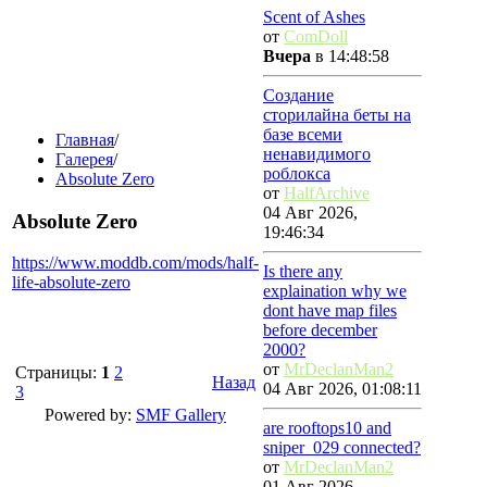
Scent of Ashes
от
ComDoll
Вчера
в 14:48:58
Создание
сторилайна беты на
базе всеми
Главная
/
ненавидимого
Галерея
/
роблокса
Absolute Zero
от
HalfArchive
04 Авг 2026,
Absolute Zero
19:46:34
https://www.moddb.com/mods/half-
Is there any
life-absolute-zero
explaination why we
dont have map files
before december
2000?
от
MrDeclanMan2
Страницы:
1
2
Назад
04 Авг 2026, 01:08:11
3
Powered by:
SMF Gallery
are rooftops10 and
sniper_029 connected?
от
MrDeclanMan2
01 Авг 2026,