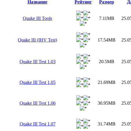
Название
Рейтинг
Размер
Д
Quake III Tools
7.11MB
25.0
Quake III (IHV Test)
17.54MB
25.0
Quake III Test 1.03
20.5MB
25.0
Quake III Test 1.05
21.69MB
25.0
Quake III Test 1.06
30.95MB
25.0
Quake III Test 1.07
31.74MB
25.0