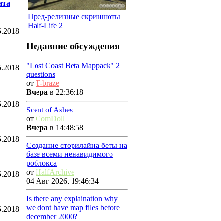
ата
Пред-релизные скриншоты
Half-Life 2
5.2018
Недавние обсуждения
"Lost Coast Beta Mappack" 2
5.2018
questions
от
T-braze
Вчера
в 22:36:18
5.2018
Scent of Ashes
от
ComDoll
Вчера
в 14:48:58
5.2018
Создание сторилайна беты на
базе всеми ненавидимого
роблокса
от
HalfArchive
5.2018
04 Авг 2026, 19:46:34
Is there any explaination why
we dont have map files before
5.2018
december 2000?