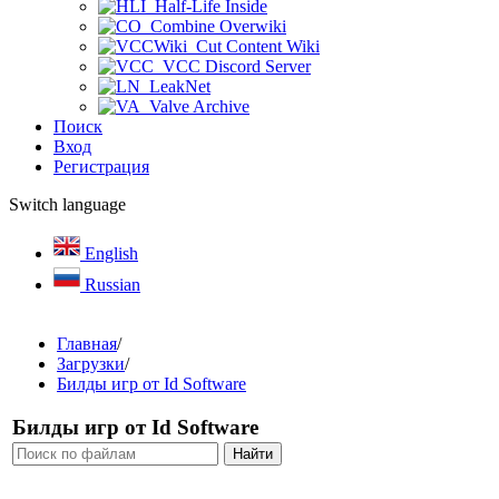
Half-Life Inside
Combine Overwiki
Cut Content Wiki
VCC Discord Server
LeakNet
Valve Archive
Поиск
Вход
Регистрация
Switch language
English
Russian
Главная
/
Загрузки
/
Билды игр от Id Software
Билды игр от Id Software