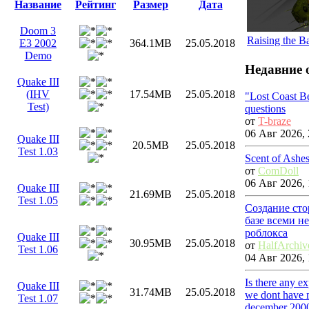
Название
Рейтинг
Размер
Дата
Doom 3
Raising the B
E3 2002
364.1MB
25.05.2018
Demo
Недавние 
Quake III
(IHV
17.54MB
25.05.2018
"Lost Coast B
Test)
questions
от
T-braze
06 Авг 2026, 
Quake III
20.5MB
25.05.2018
Test 1.03
Scent of Ashe
от
ComDoll
06 Авг 2026, 
Quake III
21.69MB
25.05.2018
Test 1.05
Создание сто
базе всеми н
роблокса
Quake III
30.95MB
25.05.2018
от
HalfArchiv
Test 1.06
04 Авг 2026, 
Is there any e
Quake III
31.74MB
25.05.2018
we dont have m
Test 1.07
december 200