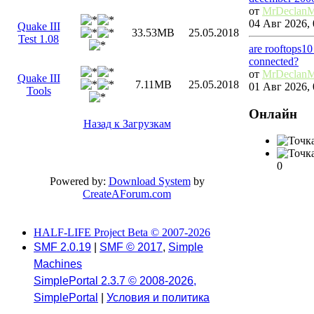
от
MrDeclan
04 Авг 2026, 
Quake III
33.53MB
25.05.2018
Test 1.08
are rooftops10
connected?
от
MrDeclan
Quake III
7.11MB
25.05.2018
01 Авг 2026, 
Tools
Онлайн
Назад к Загрузкам
0
Powered by:
Download System
by
CreateAForum.com
HALF-LIFE Project Beta © 2007-2026
SMF 2.0.19
|
SMF © 2017
,
Simple
Machines
SimplePortal 2.3.7 © 2008-2026,
SimplePortal
|
Условия и политика