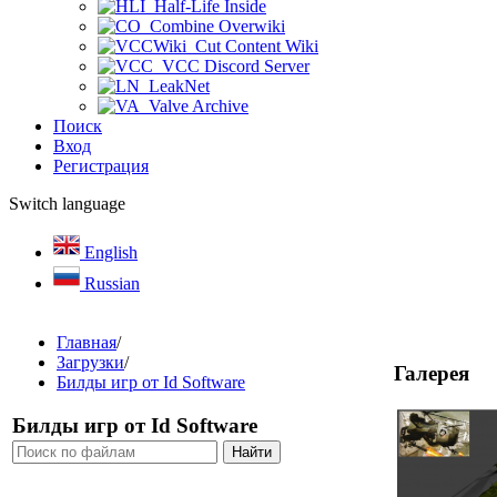
Half-Life Inside
Combine Overwiki
Cut Content Wiki
VCC Discord Server
LeakNet
Valve Archive
Поиск
Вход
Регистрация
Switch language
English
Russian
Главная
/
Загрузки
/
Галерея
Билды игр от Id Software
Билды игр от Id Software