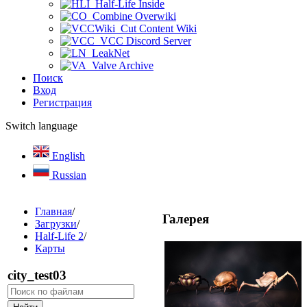
Half-Life Inside
Combine Overwiki
Cut Content Wiki
VCC Discord Server
LeakNet
Valve Archive
Поиск
Вход
Регистрация
Switch language
English
Russian
Главная
/
Галерея
Загрузки
/
Half-Life 2
/
Карты
сity_test03