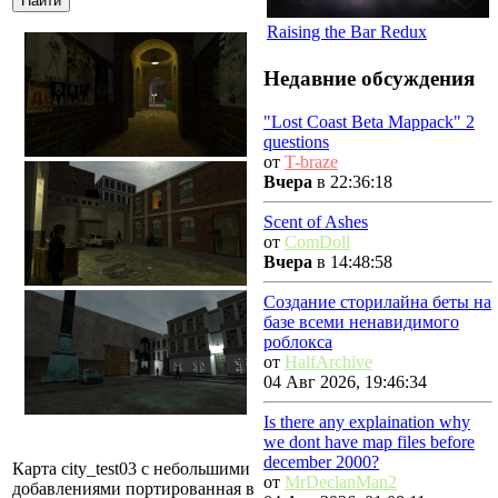
Raising the Bar Redux
Недавние обсуждения
"Lost Coast Beta Mappack" 2
questions
от
T-braze
Вчера
в 22:36:18
Scent of Ashes
от
ComDoll
Вчера
в 14:48:58
Создание сторилайна беты на
базе всеми ненавидимого
роблокса
от
HalfArchive
04 Авг 2026, 19:46:34
Is there any explaination why
we dont have map files before
december 2000?
Карта city_test03 с небольшими
от
MrDeclanMan2
добавлениями портированная в