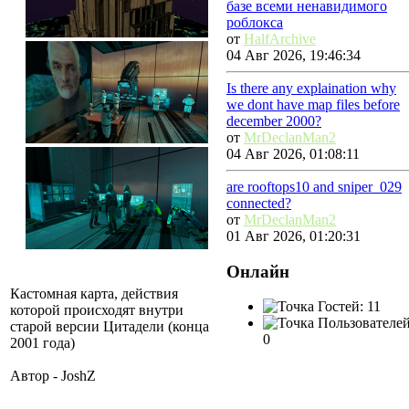
базе всеми ненавидимого
роблокса
от
HalfArchive
04 Авг 2026, 19:46:34
Is there any explaination why
we dont have map files before
december 2000?
от
MrDeclanMan2
04 Авг 2026, 01:08:11
are rooftops10 and sniper_029
connected?
от
MrDeclanMan2
01 Авг 2026, 01:20:31
Онлайн
Кастомная карта, действия
Гостей: 11
которой происходят внутри
Пользователей
старой версии Цитадели (конца
0
2001 года)
Автор - JoshZ