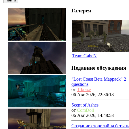
Галерея
Team GabeN
Недавние обсуждения
"Lost Coast Beta Mappack" 2
questions
от
T-braze
06 Авг 2026, 22:36:18
Scent of Ashes
от
ComDoll
06 Авг 2026, 14:48:58
Создание сторилайна беты н