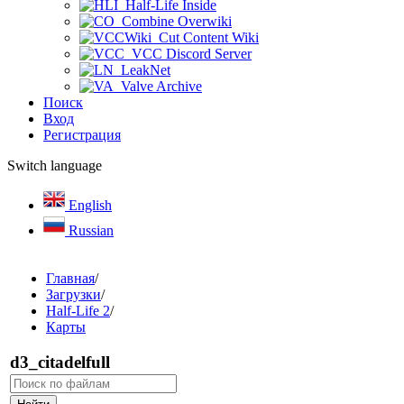
Half-Life Inside
Combine Overwiki
Cut Content Wiki
VCC Discord Server
LeakNet
Valve Archive
Поиск
Вход
Регистрация
Switch language
English
Russian
Главная
/
Загрузки
/
Half-Life 2
/
Карты
d3_citadelfull