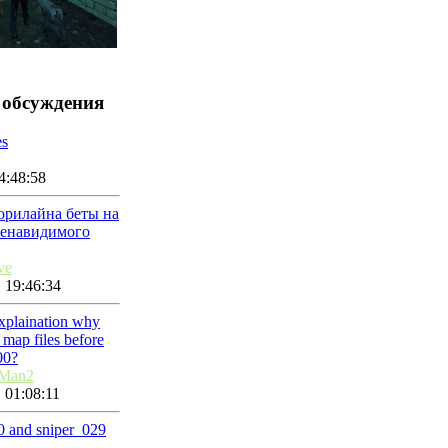
 обсуждения
es
4:48:58
орилайна беты на
ненавидимого
ve
 19:46:34
explaination why
map files before
00?
nMan2
 01:08:11
10 and sniper_029