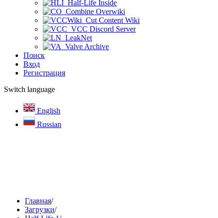
Half-Life Inside
Combine Overwiki
Cut Content Wiki
VCC Discord Server
LeakNet
Valve Archive
Поиск
Вход
Регистрация
Switch language
English
Russian
Главная
/
Загрузки
/