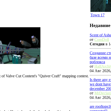
Town 17
Недавние
Scent of Ash
от
ComDoll
Сегодня
в 1
Создание ст
базе всеми 
роблокса
от
HalfArchi
04 Авг 2026,
rt of Valve Cut Content's "Quiver Craft" mapping contest.
Is there any 
we dont have 
december 20
от
MrDecla
04 Авг 2026,
are rooftops
connected?