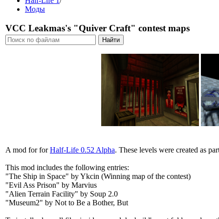
Half-Life 1
/
Моды
VCC Leakmas's "Quiver Craft" contest maps
A mod for for
Half-Life 0.52 Alpha
. These levels were created as pa
This mod includes the following entries:
"The Ship in Space" by Ykcin (Winning map of the contest)
"Evil Ass Prison" by Marvius
"Alien Terrain Facility" by Soup 2.0
"Museum2" by Not to Be a Bother, But