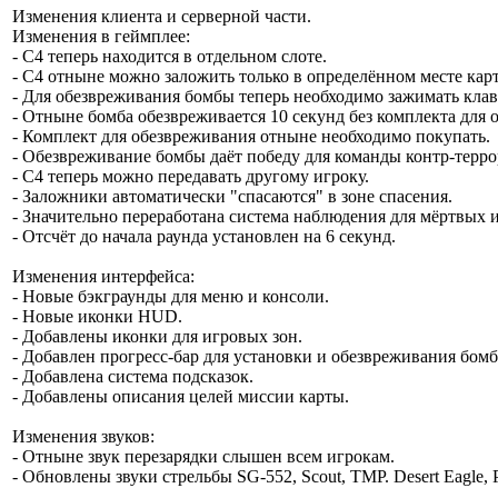
Изменения клиента и серверной части.
Изменения в геймплее
:
- С4 теперь находится в отдельном слоте.
- С4 отныне можно заложить только в определённом месте кар
- Для обезвреживания бомбы теперь необходимо зажимать кла
- Отныне бомба обезвреживается 10 секунд без комплекта для о
- Комплект для обезвреживания отныне необходимо покупать.
- Обезвреживание бомбы даёт победу для команды контр-терро
- С4 теперь можно передавать другому игроку.
- Заложники автоматически "спасаются" в зоне спасения.
- Значительно переработана система наблюдения для мёртвых 
- Отсчёт до начала раунда установлен на 6 секунд.
Изменения интерфейса
:
- Новые бэкграунды для меню и консоли.
- Новые иконки HUD.
- Добавлены иконки для игровых зон.
- Добавлен прогресс-бар для установки и обезвреживания бом
- Добавлена система подсказок.
- Добавлены описания целей миссии карты.
Изменения звуков
:
- Отныне звук перезарядки слышен всем игрокам.
- Обновлены звуки стрельбы SG-552, Scout, TMP. Desert Eagle, 