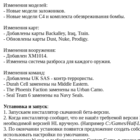
Изменения моделей
:
- Новые модели заложников.
- Новые модели С4 и комплекта обезвреживания бомбы.
Изменения карт
:
- Добавлены карты Backalley, Iraq, Train.
- Обновлены карты Dust, Nuke, Prodigy.
Изменения вооружения
:
- Добавлен XM1014.
- Изменена система разброса для каждого оружия.
Изменения команд
:
- Добавлены UK SAS - контр-террористы.
- Durah Cell заменены на Middle Eastern.
- The Phoenix Faction заменены на Urban Camo.
- Seal Team 6 заменены на Navy Seals.
Установка и запуск
:
1. Запускаем инсталлятор скачанной бета-версии.
2. Когда инсталлятор сообщит, что не нашёл требуемой версии H
необходимой версией HL вручную. (Например
C:/Games/Half-
3. По окончании установки появится предложение создать со
использовать настройки по умолчанию.