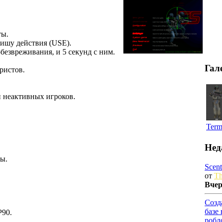
ты.
вишу действия (USE).
безвреживания, и 5 секунд с ним.
Гал
ристов.
и неактивных игроков.
Term
Нед
бы.
Scent
от
Th
Вче
Созд
базе
P90.
робл