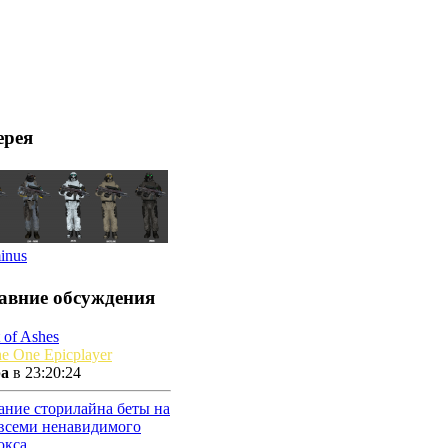
ерея
inus
авние обсуждения
 of Ashes
e One Epicplayer
ра
в 23:20:24
ание сторилайна беты на
 всеми ненавидимого
окса