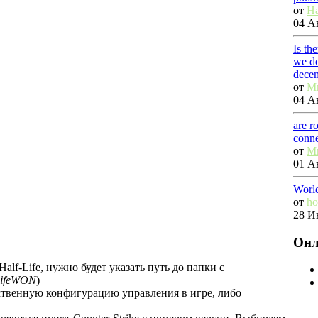
от
Ha
04 Ав
Is th
we do
dece
от
M
04 Ав
are r
conn
от
M
01 Ав
Worl
от
ho
28 И
Онл
alf-Life, нужно будет указать путь до папки с
LifeWON
)
бственную конфигурацию управления в игре, либо