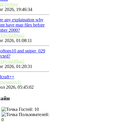
lfArchive
г 2026, 19:46:34
ere any explaination why
nt have map files before
mber 2000?
rDeclanMan2
г 2026, 01:08:11
ooftops10 and sniper_029
ected?
rDeclanMan2
г 2026, 01:20:31
dcraft++
mosapien1t
юл 2026, 05:45:02
айн
Гостей: 10
Пользователей:
0